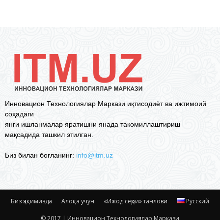
Инновацион Технологиялар Маркази иқтисодиёт ва ижтимоий
соҳадаги
янги ишланмалар яратишни янада такомиллаштириш
мақсадида ташкил этилган.
Биз билан боғланинг:
info@itm.uz
Биз ҳақимизда
Алоқа учун
«Ижод сеҳри» танлови
Русский
© 2017 | Инновацион Технологиялар Маркази