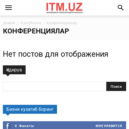
Домой
Э-кутубхона
Конференциялар
КОНФЕРЕНЦИЯЛАР
Нет постов для отображения
Қидирув
Бизни кузатиб боринг
0
Фанаты
МНЕ НРАВИТСЯ