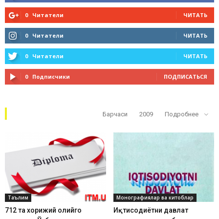
0
Читатели
ЧИТАТЬ
0
Читатели
ЧИТАТЬ
0
Читатели
ЧИТАТЬ
0
Подписчики
ПОДПИСАТЬСЯ
Кўп ўқилганлар
Барчаси
2009
Подробнее
Таълим
Монографиялар ва китоблар
712 та хорижий олийгоҳ
Иқтисодиётни давлат