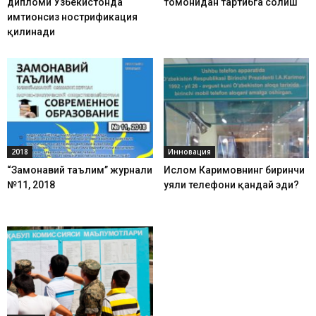
дипломи Ўзбекистонда
томонидан тартибга солиш
имтиҳонсиз нострификация
қилинади
2018
Инновация
“Замонавий таълим” журнали
Ислом Каримовнинг биринчи
№11, 2018
уяли телефони қандай эди?