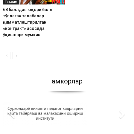
Таълим
68 баллдан юқори балл
тўплаган талабалар
қимматлаштирилган
«контракт» асосида
ўқишлари мумкин
Ҳамкорлар