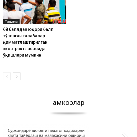
Таълим
68 баллдан юқори балл
тўплаган талабалар
қимматлаштирилган
«контракт» асосида
ўқишлари мумкин
Ҳамкорлар