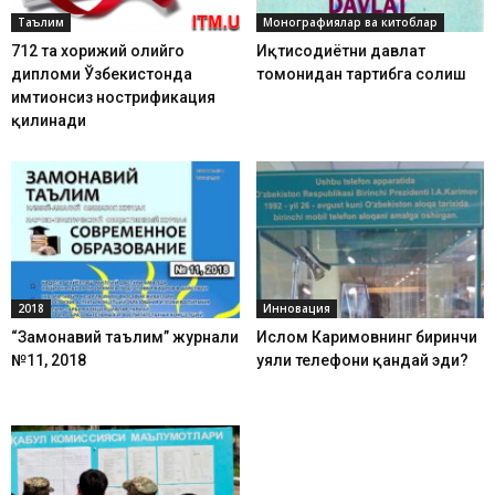
Таълим
Монографиялар ва китоблар
712 та хорижий олийгоҳ
Иқтисодиётни давлат
дипломи Ўзбекистонда
томонидан тартибга солиш
имтиҳонсиз нострификация
қилинади
2018
Инновация
“Замонавий таълим” журнали
Ислом Каримовнинг биринчи
№11, 2018
уяли телефони қандай эди?