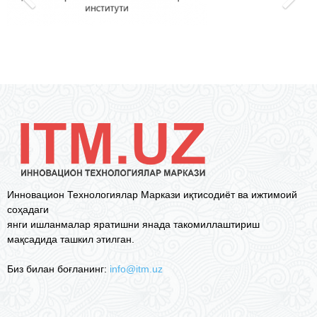
Инновацион Технологиялар Маркази иқтисодиёт ва ижтимоий
соҳадаги
янги ишланмалар яратишни янада такомиллаштириш
мақсадида ташкил этилган.
Биз билан боғланинг:
info@itm.uz