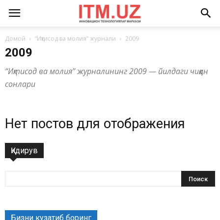
Домой
“Иқтисод ва молия” журнали
2009
2009
“Иқтисод ва молия” журналининг 2009 — йилдаги чиққан
сонлари
Нет постов для отображения
Қидирув
Бизни кузатиб боринг