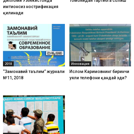
дипломи Ўзбекистонда
томонидан тартибга солиш
имтиҳонсиз нострификация
қилинади
2018
Инновация
“Замонавий таълим” журнали
Ислом Каримовнинг биринчи
№11, 2018
уяли телефони қандай эди?