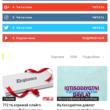
0
Читатели
ЧИТАТЬ
0
Читатели
ЧИТАТЬ
0
Читатели
ЧИТАТЬ
0
Подписчики
ПОДПИСАТЬСЯ
Кўп ўқилганлар
Барчаси
2009
Подробнее
Таълим
Монографиялар ва китоблар
712 та хорижий олийгоҳ
Иқтисодиётни давлат