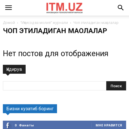
Домой
“Иқтисод ва молия” журнали
Чоп этиладиган мақолалар
ЧОП ЭТИЛАДИГАН МАҚОЛАЛАР
Нет постов для отображения
Қидирув
Бизни кузатиб боринг
0
Фанаты
МНЕ НРАВИТСЯ