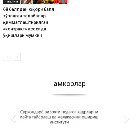
Таълим
68 баллдан юқори балл
тўплаган талабалар
қимматлаштирилган
«контракт» асосида
ўқишлари мумкин
Ҳамкорлар