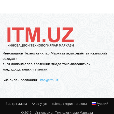
Инновацион Технологиялар Маркази иқтисодиёт ва ижтимоий
соҳадаги
янги ишланмалар яратишни янада такомиллаштириш
мақсадида ташкил этилган.
Биз билан боғланинг:
info@itm.uz
Биз ҳақимизда
Алоқа учун
«Ижод сеҳри» танлови
Русский
© 2017 | Инновацион Технологиялар Маркази