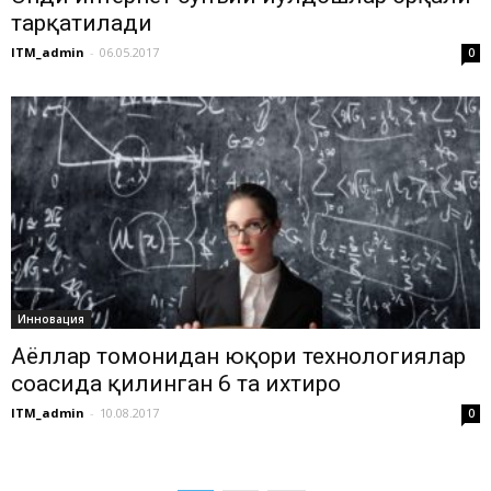
тарқатилади
ITM_admin
-
06.05.2017
0
Инновация
Аёллар томонидан юқори технологиялар
соҳасида қилинган 6 та ихтиро
ITM_admin
-
10.08.2017
0