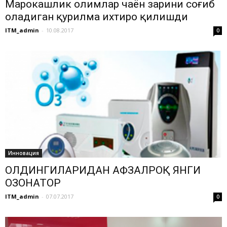
Марокашлик олимлар чаён заҳрини соғиб
оладиган қурилма ихтиро қилишди
ITM_admin
-
10.08.2017
0
Инновация
ОЛДИНГИЛАРИДАН АФЗАЛРОҚ ЯНГИ
ОЗОНАТОР
ITM_admin
-
07.07.2017
0