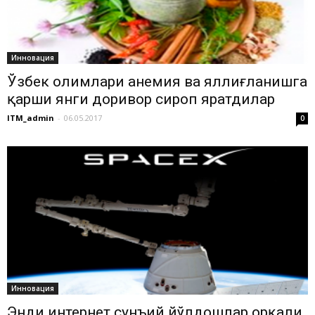
Инновация
Ўзбек олимлари анемия ва яллиғланишга
қарши янги доривор сироп яратдилар
ITM_admin
-
06.05.2017
0
Инновация
Энди интернет сунъий йўлдошлар орқали