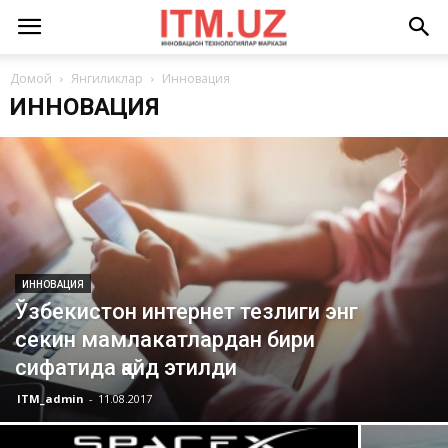
Домой
Янгиликлар
Инновация
ИННОВАЦИЯ
ИННОВАЦИЯ
Ўзбекистон интернет тезлиги энг
секин мамлакатлардан бири
сифатида қайд этилди
ITM_admin
-
11.08.2017