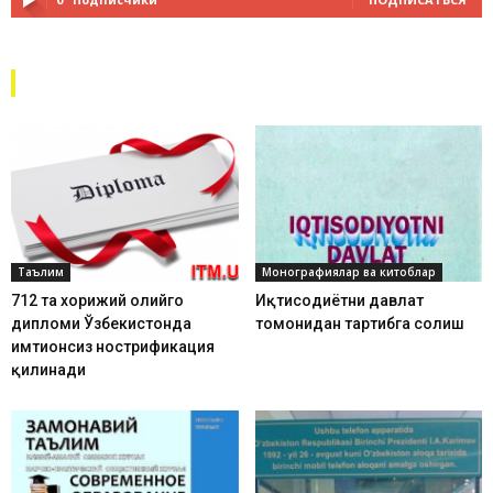
Кўп ўқилганлар
Барчаси
2009
Подробнее
Таълим
Монографиялар ва китоблар
712 та хорижий олийгоҳ
Иқтисодиётни давлат
дипломи Ўзбекистонда
томонидан тартибга солиш
имтиҳонсиз нострификация
қилинади