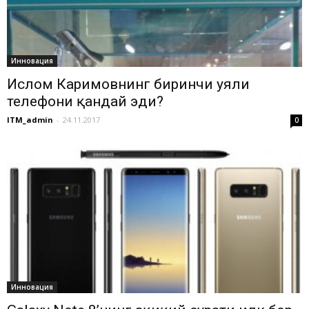
Инновация
Ислом Каримовнинг биринчи уяли
телефони қандай эди?
ITM_admin
-
24.11.2017
0
Инновация