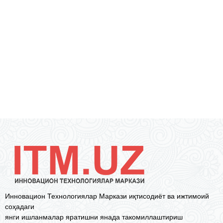
Инновацион Технологиялар Маркази иқтисодиёт ва ижтимоий
соҳадаги
янги ишланмалар яратишни янада такомиллаштириш
мақсадида ташкил этилган.
Биз билан боғланинг:
info@itm.uz
Биз ҳақимизда
Алоқа учун
«Ижод сеҳри» танлови
Русский
© 2017 | Инновацион Технологиялар Маркази