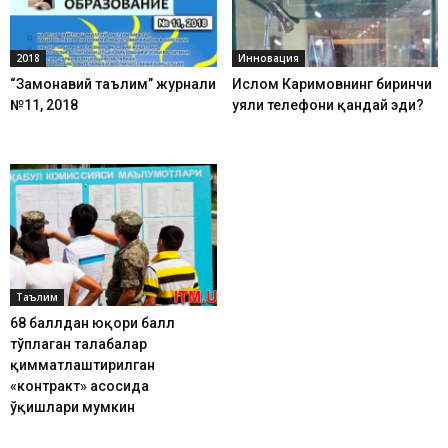
2018
Инновация
“Замонавий таълим” журнали
Ислом Каримовнинг биринчи
№11, 2018
уяли телефони қандай эди?
Таълим
68 баллдан юқори балл
тўплаган талабалар
қимматлаштирилган
«контракт» асосида
ўқишлари мумкин