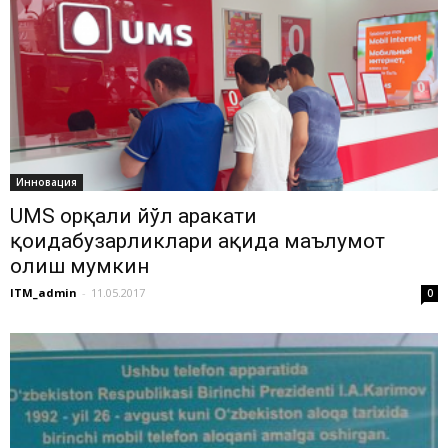
Инновация
UMS орқали йўл ҳаракати
қоидабузарликлари ҳақида маълумот
олиш мумкин
ITM_admin
-
11.05.2017
0