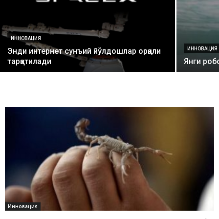
ИННОВАЦИЯ
ИННОВАЦИЯ
Энди интернет сунъий йўлдошлар орқали
тарқатилади
Янги роб
Инновация