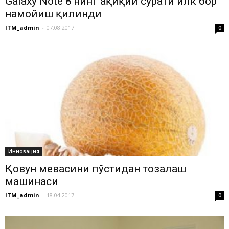
Galaxy Note 8’нинг ҳақиқий сурати илк бор
намойиш қилинди
ITM_admin
-
07.08.2017
0
Инновация
Қовун мевасини пўстидан тозалаш
машинаси
ITM_admin
-
18.04.2017
0