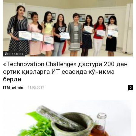
Инновация
«Technovation Challenge» дастури 200 дан
ортиқ қизларга ИТ соҳасида кўникма
берди
ITM_admin
-
11.05.2017
0