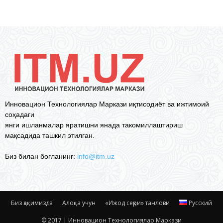
Инновацион Технологиялар Маркази иқтисодиёт ва ижтимоий
соҳадаги
янги ишланмалар яратишни янада такомиллаштириш
мақсадида ташкил этилган.
Биз билан боғланинг:
info@itm.uz
Биз ҳақимизда
Алоқа учун
«Ижод сеҳри» танлови
Русский
© 2017 | Инновацион Технологиялар Маркази