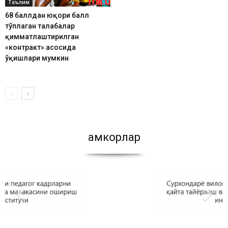
Таълим
68 баллдан юқори балл
тўплаган талабалар
қимматлаштирилган
«контракт» асосида
ўқишлари мумкин
Ҳамкорлар