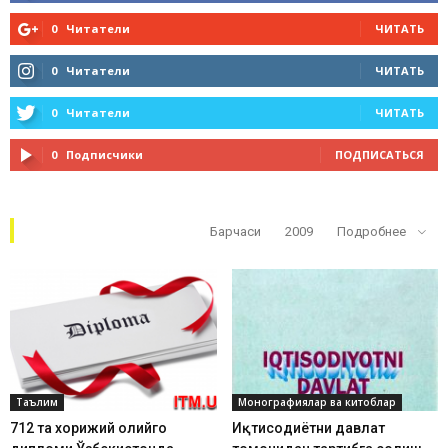
0
Читатели
ЧИТАТЬ
0
Читатели
ЧИТАТЬ
0
Читатели
ЧИТАТЬ
0
Подписчики
ПОДПИСАТЬСЯ
Кўп ўқилганлар
Барчаси
2009
Подробнее
Таълим
Монографиялар ва китоблар
712 та хорижий олийгоҳ
Иқтисодиётни давлат