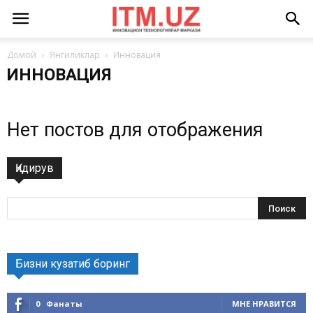
Домой
Янгиликлар
Инновация
ИННОВАЦИЯ
Нет постов для отображения
Қидирув
Бизни кузатиб боринг
0
Фанаты
МНЕ НРАВИТСЯ