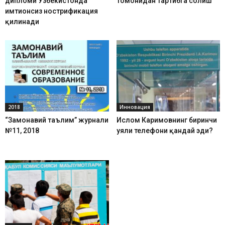
дипломи Ўзбекистонда
томонидан тартибга солиш
имтиҳонсиз нострификация
қилинади
2018
Инновация
“Замонавий таълим” журнали
Ислом Каримовнинг биринчи
№11, 2018
уяли телефони қандай эди?