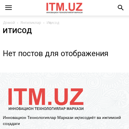
Домой
Янгиликлар
Иқтисод
ИҚТИСОД
Нет постов для отображения
Инновацион Технологиялар Маркази иқтисодиёт ва ижтимоий
соҳадаги