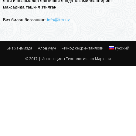
янги ишланмалар яратишни янада такомиллаштириш
мақсадида ташкил этилган.
Биз билан боғланинг:
info@itm.uz
Биз ҳақимизда
Алоқа учун
«Ижод сеҳри» танлови
Русский
© 2017 | Инновацион Технологиялар Маркази