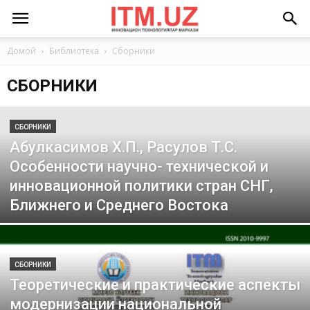
Домой
Библиотека
Сборники
СБОРНИКИ
СБОРНИКИ
Абулкасимов Х.П., Расулов Т.С.
Особенности научно- технической и
инновационной политики стран СНГ,
Ближнего и Среднего Востока
СБОРНИКИ
Теоретические и практические аспекты
модернизации национальной