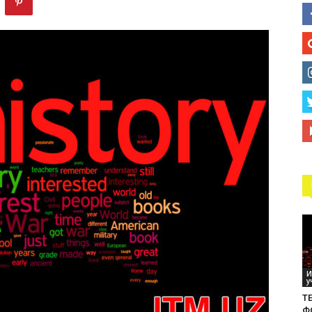
технологий
И
у
ТЕ
Ф