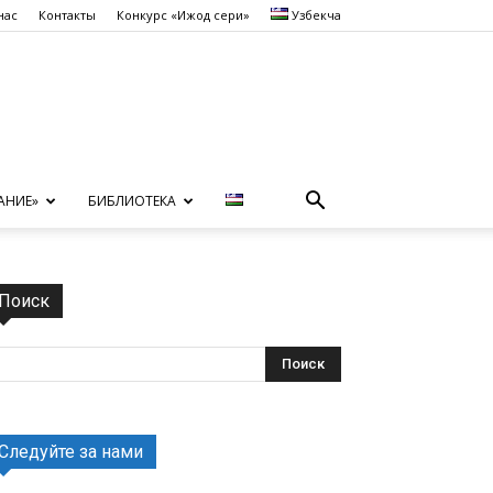
нас
Контакты
Конкурс «Ижод сеҳри»
Узбекча
АНИЕ»
БИБЛИОТЕКА
Поиск
Следуйте за нами