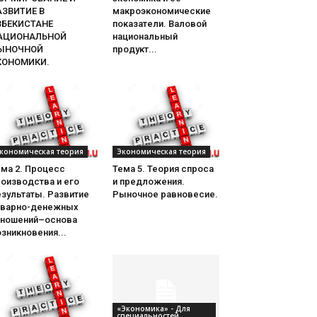
АЗВИТИЕ В
макроэкономические
ЗБЕКИСТАНЕ
показатели. Валовой
АЦИОНАЛЬНОЙ
национальный
ЫНОЧНОЙ
продукт...
КОНОМИКИ.
кономическая теория
Экономическая теория
ема 2. Процесс
Тема 5. Теория спроса
оизводства и его
и предложения.
зультаты. Развитие
Рыночное равновесие.
оварно-денежных
тношений–основа
зникновения...
«Экономика» - Для
специальностей