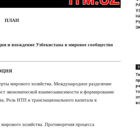
Р
У
Н
ПЛАН
Р
Э
ия и вхождение Узбекистана в мировое сообщество
Э
ЮЦИЯ
Т
пр
черты мирового хозяйства. Международное разделение
ре
Рост экономической взаимозависимости и формирование
т
о
а. Роль НТП и транснационального капитала в
во
 мирового хозяйства. Противоречия процесса