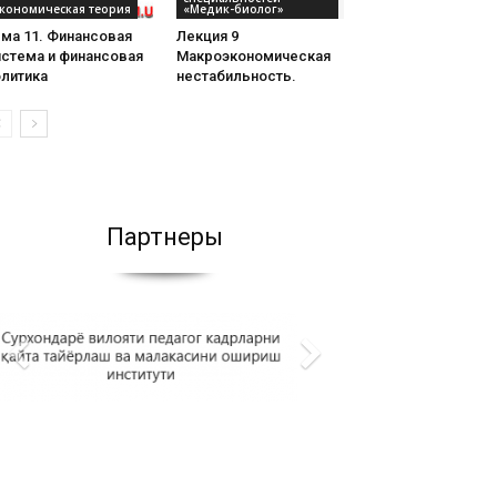
кономическая теория
«Медик-биолог»
ма 11. Финансовая
Лекция 9
истема и финансовая
Макроэкономическая
олитика
нестабильность.
Партнеры