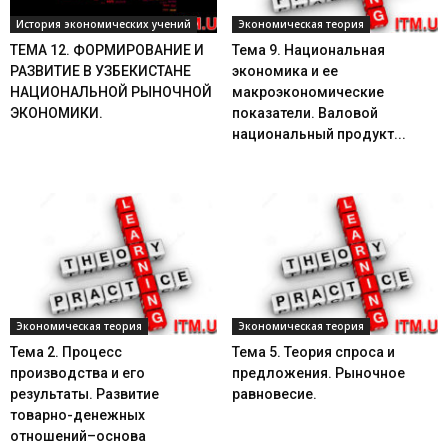
История экономических учений
Экономическая теория
ТЕМА 12. ФОРМИРОВАНИЕ И
Тема 9. Национальная
РАЗВИТИЕ В УЗБЕКИСТАНЕ
экономика и ее
НАЦИОНАЛЬНОЙ РЫНОЧНОЙ
макроэкономические
ЭКОНОМИКИ.
показатели. Валовой
национальный продукт...
Экономическая теория
Экономическая теория
Тема 2. Процесс
Тема 5. Теория спроса и
производства и его
предложения. Рыночное
результаты. Развитие
равновесие.
товарно-денежных
отношений–основа