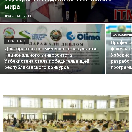
мира
itm
-
04.01.2018
ОБРАЗОВАНИ
ОБРАЗОВАНИЕ
Професс
Докторант экономического факультета
факульте
Национального университета
Узбекист
Узбекистана стала победительницей
разработ
республиканского конкурса
програм