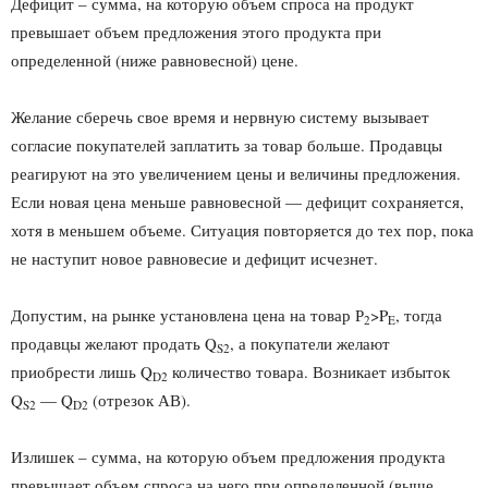
Дефицит – сумма, на которую объем спроса на продукт
превышает объем предложения этого продукта при
определенной (ниже равновесной) цене.
Желание сберечь свое время и нервную систему вызывает
согласие покупателей заплатить за товар больше. Продавцы
реагируют на это увеличением цены и величины предложения.
Если новая цена меньше равновесной — дефицит сохраняется,
хотя в меньшем объеме. Ситуация повторяется до тех пор, пока
не наступит новое равновесие и дефицит исчезнет.
Допустим, на рынке установлена цена на товар Р
>P
, тогда
2
E
продавцы желают продать Q
, а покупатели желают
S2
приобрести лишь Q
количество товара. Возникает избыток
D2
Q
— Q
(отрезок АВ).
S2
D2
Излишек – сумма, на которую объем предложения продукта
превышает объем спроса на него при определенной (выше