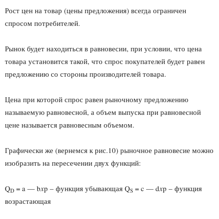
Рост цен на товар (цены предложения) всегда ограничен
спросом потребителей.
Рынок будет находиться в равновесии, при условии, что цена
товара установится такой, что спрос покупателей будет равен
предложению со стороны производителей товара.
Цена при которой спрос равен рыночному предложению
называемую равновесной, а объем выпуска при равновесной
цене называется равновесным объемом.
Графически же (вернемся к рис.10) рыночное равновесие можно
изобразить на пересечении двух функций:
Q
= a — b
x
p – функция убывающая Q
= c — d
x
p – функция
D
S
возрастающая