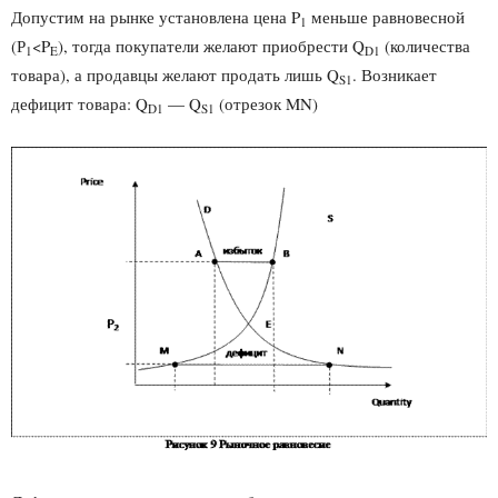
Допустим на рынке установлена цена P
меньше равновесной
1
(Р
<P
), тогда покупатели желают приобрести Q
(количества
1
E
D1
товара), а продавцы желают продать лишь Q
. Возникает
S1
дефицит товара: Q
— Q
(отрезок MN)
D1
S1