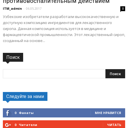
противовоспалительным действием
ITM_admin
-
06.05.2017
0
Узбекские изобретатели разработали высококачественную и
доступную композицию ингредиентов для лекарственного
сиропа. Данная композиция используется в медицине и
фармацевтической промышленности. Этот лекарственный сироп,
созданный на основе...
Поиск
Следуйте за нами
0
Фанаты
МНЕ НРАВИТСЯ
0
Читатели
ЧИТАТЬ