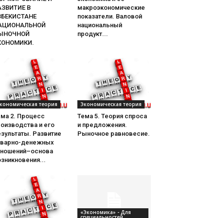
АЗВИТИЕ В
макроэкономические
ЗБЕКИСТАНЕ
показатели. Валовой
АЦИОНАЛЬНОЙ
национальный
ЫНОЧНОЙ
продукт...
КОНОМИКИ.
кономическая теория
Экономическая теория
ема 2. Процесс
Тема 5. Теория спроса
оизводства и его
и предложения.
зультаты. Развитие
Рыночное равновесие.
оварно-денежных
тношений–основа
зникновения...
«Экономика» - Для
специальностей