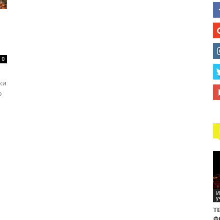
технологий
я
0
ки
o
е
И
у
ТЕ
Ф