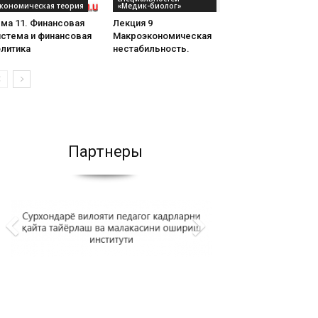
кономическая теория
«Медик-биолог»
ма 11. Финансовая
Лекция 9
истема и финансовая
Макроэкономическая
олитика
нестабильность.
Партнеры