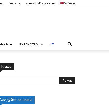
нас
Контакты
Конкурс «Ижод сеҳри»
Узбекча
АНИЕ»
БИБЛИОТЕКА
Поиск
Следуйте за нами