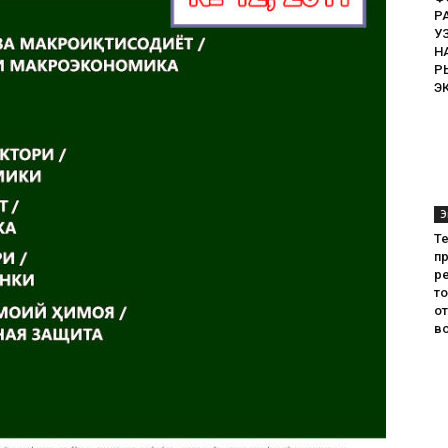
Р
У
Н
Р
Э
Э
Т
пр
ре
т
о
во