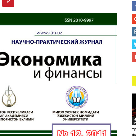
технологий
И
у
ТЕ
Ф