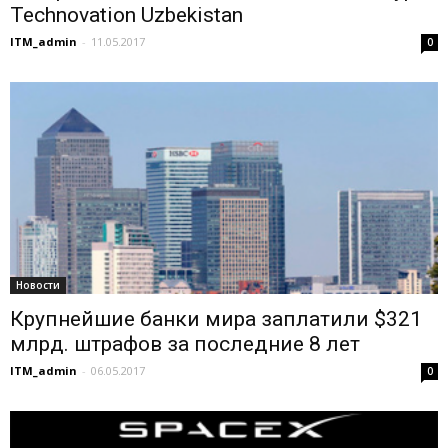
Technovation Uzbekistan
ITM_admin
-
11.05.2017
0
Новости
Крупнейшие банки мира заплатили $321
млрд. штрафов за последние 8 лет
ITM_admin
-
06.05.2017
0