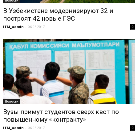
Новости
В Узбекистане модернизируют 32 и
построят 42 новые ГЭС
ITM_admin
-
06.05.2017
0
Новости
Вузы примут студентов сверх квот по
повышенному «контракту»
ITM_admin
-
06.05.2017
0