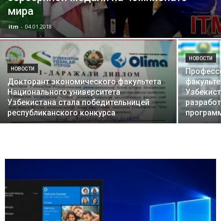
мира
itm
-
04.01.2018
НОВОСТИ
НОВОСТИ
Професс
Докторант экономического факультета
факульте
Национального университета
Узбекист
Узбекистана стала победительницей
разработ
республиканского конкурса
програм