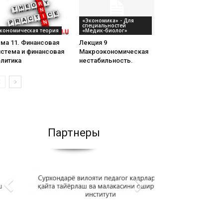
«Экономика» - Для
специальностей
кономическая теория
«Медик-биолог»
ма 11. Финансовая
Лекция 9
истема и финансовая
Макроэкономическая
олитика
нестабильность.
Партнеры