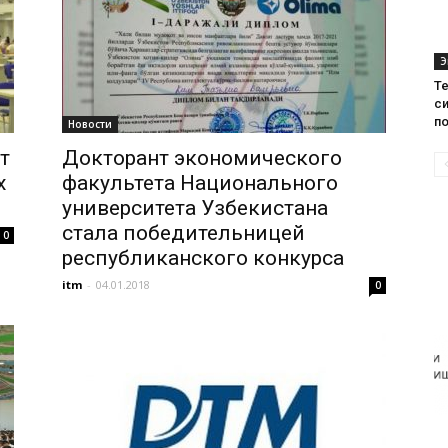
Э
Те
с
п
Новости
т
Докторант экономического
х
факультета Национального
университета Узбекистана
стала победительницей
0
республиканского конкурса
itm
-
04.01.2018
0