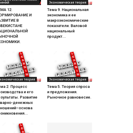
чений
Экономическая теория
МА 12.
Тема 9. Национальная
ОРМИРОВАНИЕ И
экономика и ее
АЗВИТИЕ В
макроэкономические
ЗБЕКИСТАНЕ
показатели. Валовой
АЦИОНАЛЬНОЙ
национальный
ЫНОЧНОЙ
продукт...
КОНОМИКИ.
кономическая теория
Экономическая теория
ема 2. Процесс
Тема 5. Теория спроса
оизводства и его
и предложения.
зультаты. Развитие
Рыночное равновесие.
оварно-денежных
тношений–основа
зникновения...