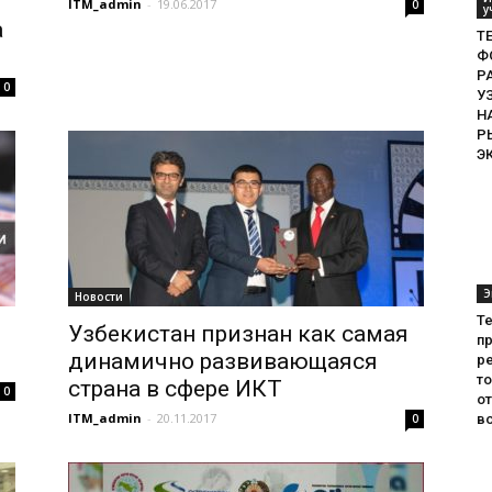
ITM_admin
-
19.06.2017
0
у
а
ТЕ
Ф
Р
0
У
Н
Р
Э
Э
Новости
Т
Узбекистан признан как самая
пр
динамично развивающаяся
ре
т
страна в сфере ИКТ
0
о
ITM_admin
-
20.11.2017
0
во