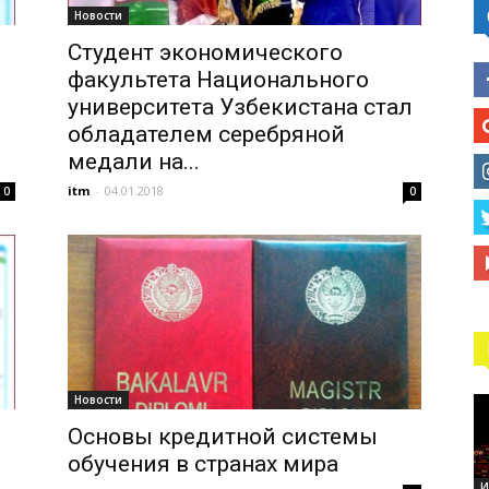
Новости
Студент экономического
факультета Национального
университета Узбекистана стал
обладателем серебряной
медали на...
itm
-
04.01.2018
0
0
Новости
Основы кредитной системы
обучения в странах мира
И