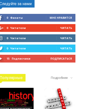
Следуйте за нами
0
Фанаты
МНЕ НРАВИТСЯ
0
Читатели
ЧИТАТЬ
0
Читатели
ЧИТАТЬ
0
Читатели
ЧИТАТЬ
15
Подписчики
ПОДПИСАТЬСЯ
Популярные
Подробнее
стория экономических