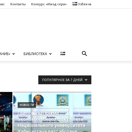
нас
Контакты
Конкурс «Ижод сеҳри»
Узбекча
АНИЕ»
БИБЛИОТЕКА
ПОПУЛЯРНОЕ ЗА 7 ДНЕЙ
НОВОСТИ
Преподавателями
экономического факультета
Национального университета
Узбекистана разработана