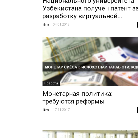
Национального университета
Узбекистана получен патент з
разработку виртуальной...
itm
-
04.01.2018
Новости
Монетарная политика:
требуются реформы
itm
-
17.11.2017