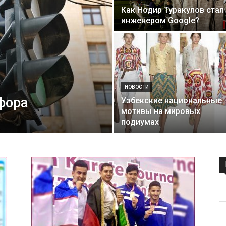
Как Нодир Туракулов стал
технологий
инженером Google?
НОВОСТИ
фора
Узбекские национальные
мотивы на мировых
подиумах