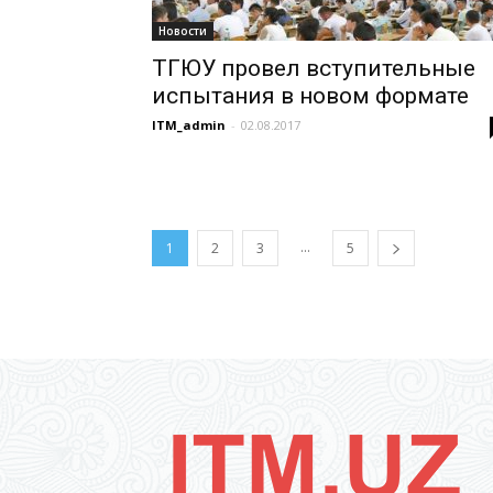
Новости
ТГЮУ провел вступительные
испытания в новом формате
ITM_admin
-
02.08.2017
...
1
2
3
5