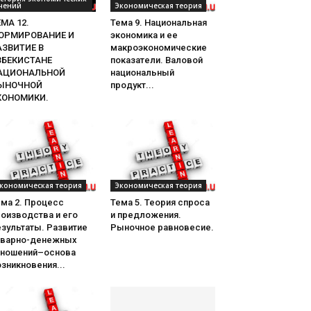
чений
Экономическая теория
МА 12.
Тема 9. Национальная
ОРМИРОВАНИЕ И
экономика и ее
АЗВИТИЕ В
макроэкономические
ЗБЕКИСТАНЕ
показатели. Валовой
АЦИОНАЛЬНОЙ
национальный
ЫНОЧНОЙ
продукт...
КОНОМИКИ.
кономическая теория
Экономическая теория
ема 2. Процесс
Тема 5. Теория спроса
оизводства и его
и предложения.
зультаты. Развитие
Рыночное равновесие.
оварно-денежных
тношений–основа
зникновения...