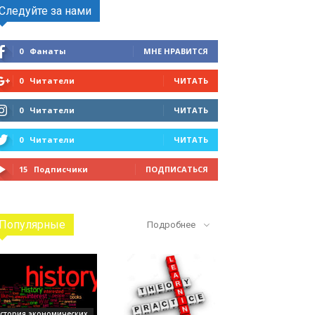
Следуйте за нами
0
Фанаты
МНЕ НРАВИТСЯ
0
Читатели
ЧИТАТЬ
0
Читатели
ЧИТАТЬ
0
Читатели
ЧИТАТЬ
15
Подписчики
ПОДПИСАТЬСЯ
Популярные
Подробнее
стория экономических