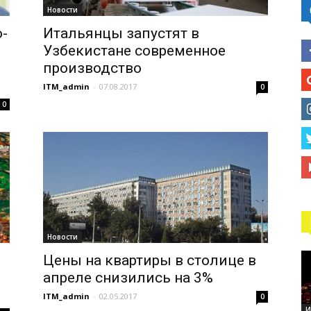
Новости
-
Итальянцы запустят в
Узбекистане современное
производство
ITM_admin
-
07.08.2017
0
0
Новости
я
Цены на квартиры в столице в
апреле снизились на 3%
ITM_admin
-
02.05.2017
0
И