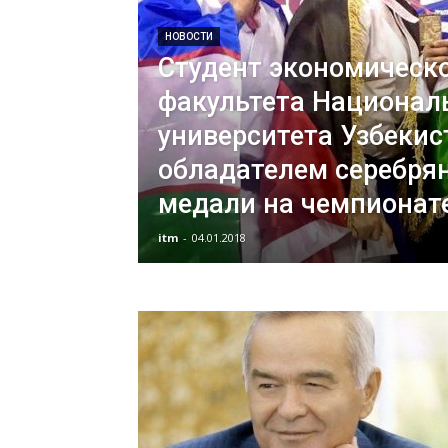
НОВОСТИ
Студент экономическ
факультета Национал
университета Узбекис
обладателем серебря
медали на чемпионат
itm
-
04.01.2018