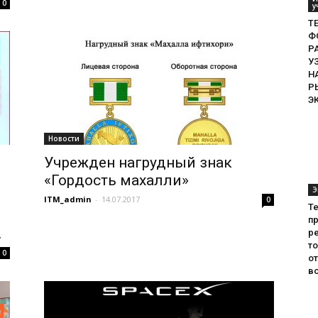
0
у
ТЕ
Ф
Р
У
Н
Р
Э
Новости
Учрежден нагрудный знак
«Гордость махалли»
Э
ITM_admin
-
14.07.2017
0
Т
пр
.
ре
т
0
о
во