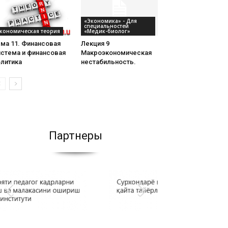
«Экономика» - Для
специальностей
кономическая теория
«Медик-биолог»
ма 11. Финансовая
Лекция 9
истема и финансовая
Макроэкономическая
олитика
нестабильность.
Партнеры