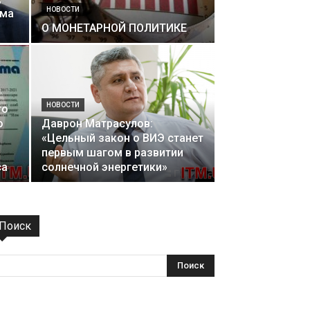
НОВОСТИ
ама
О МОНЕТАРНОЙ ПОЛИТИКЕ
НОВОСТИ
го
о
Даврон Матрасулов:
«Цельный закон о ВИЭ станет
первым шагом в развитии
са
солнечной энергетики»
Поиск