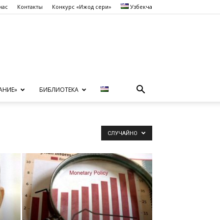
нас
Контакты
Конкурс «Ижод сеҳри»
Узбекча
АНИЕ»
БИБЛИОТЕКА
СЛУЧАЙНО
,