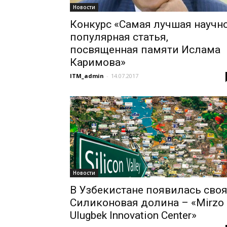
Новости
Конкурс «Самая лучшая научно
популярная статья,
посвященная памяти Ислама
Каримова»
ITM_admin
-
14.07.2017
Новости
В Узбекистане появилась сво
Силиконовая долина – «Mirzo
Ulugbek Innovation Center»