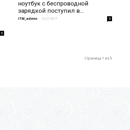
ноутбук с беспроводной
зарядкой поступил в...
ITM_admin
-
12.07.2017
0
0
Страница 1 из 5