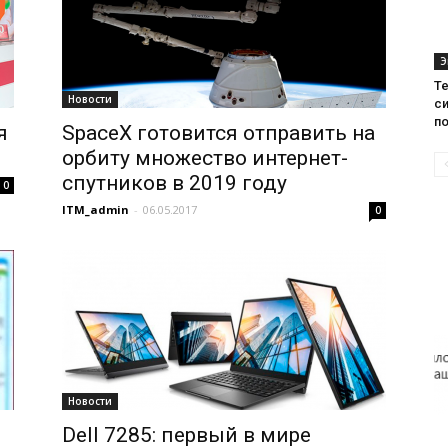
Э
Те
Новости
с
п
я
SpaceX готовится отправить на
орбиту множество интернет-
спутников в 2019 году
0
ITM_admin
-
06.05.2017
0
Новости
Dell 7285: первый в мире