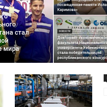
посвященная памяти Исл
технологий
Каримова»
ого
ьного
тана стал
НОВОСТИ
Докторант экономическо
ной
факультета Национальног
е мира
университета Узбекистана
стала победительницей
республиканского конкур