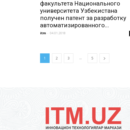
факультета Национального
университета Узбекистана
получен патент за разработку
автоматизированного...
itm
-
04.01.2018
...
1
2
3
5