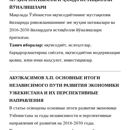
ЙЎНАЛИШЛАРИ
Мақолада Ўзбекистон иқтисодиётининг мустақиллик
йилларида ривожланишининг энг муҳим натижалари ва
2016-2030 йиллардаги истиқболли йўналишлари
ёритилган.
Таянч иборалар:
иқтисодиёт, ислоҳотлар,
барқарорлаштириш сиёсати, иқтисодиётни модернизация
қилиш, ялпи ички маҳсулот, инвестициялар.
АБУЛКАСИМОВ Х.П. ОСНОВНЫЕ ИТОГИ
НЕЗАВИСИМОГО ПУТИ РАЗВИТИЯ ЭКОНОМИКИ
УЗБЕКИСТАНА И ИХ ПЕРСПЕКТИВНЫЕ
НАПРАВЛЕНИЯ
В статье освещены основные итоги развития экономики
Узбекистана за годы независимости и перспективные
направления её развития на 2016-2030 годы.