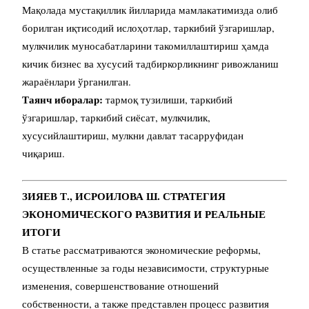
Мақолада мустақиллик йилларида мамлакатимизда олиб
борилган иқтисодий ислоҳотлар, таркибий ўзгаришлар,
мулкчилик муносабатларини такомиллаштириш ҳамда
кичик бизнес ва хусусий тадбиркорликнинг ривожланиш
жараёнлари ўрганилган.
Таянч иборалар:
тармоқ тузилиши, таркибий
ўзгаришлар, таркибий сиёсат, мулкчилик,
хусусийлаштириш, мулкни давлат тасарруфидан
чиқариш.
ЗИЯЕВ Т., ИСРОИЛОВА Ш. СТРАТЕГИЯ
ЭКОНОМИЧЕСКОГО РАЗВИТИЯ
И РЕАЛЬНЫЕ
ИТОГИ
В статье рассматриваются экономические реформы,
осуществленные за годы независимости, структурные
изменения, совершенствование отношений
собственности, а также представлен процесс развития