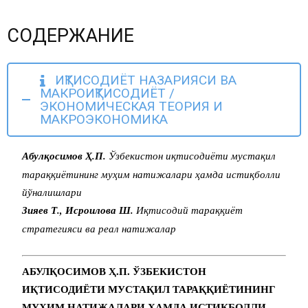
СОДЕРЖАНИЕ
ИҚТИСОДИЁТ НАЗАРИЯСИ ВА
МАКРОИҚТИСОДИЁТ /
ЭКОНОМИЧЕСКАЯ ТЕОРИЯ И
МАКРОЭКОНОМИКА
Абулқосимов Ҳ.П.
Ўзбекистон иқтисодиёти мустақил
тараққиётининг муҳим натижалари ҳамда истиқболли
йўналишлари
Зияев Т., Исроилова Ш.
Иқтисодий тараққиёт
стратегияси ва реал натижалар
АБУЛҚОСИМОВ Ҳ.П. ЎЗБЕКИСТОН
ИҚТИСОДИЁТИ МУСТАҚИЛ ТАРАҚҚИЁТИНИНГ
МУҲИМ НАТИЖАЛАРИ ҲАМДА ИСТИҚБОЛЛИ