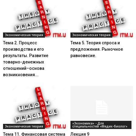
Экономическая теория
Экономическая теория
Тема 2. Процесс
Тема 5. Теория спроса и
производства и его
предложения. Рыночное
результаты. Развитие
равновесие.
товарно-денежных
отношений–основа
возникновения...
«Экономика» - Для
Экономическая теория
специальностей «Медик-биолог»
Тема 11. Финансовая система
Лекция 9