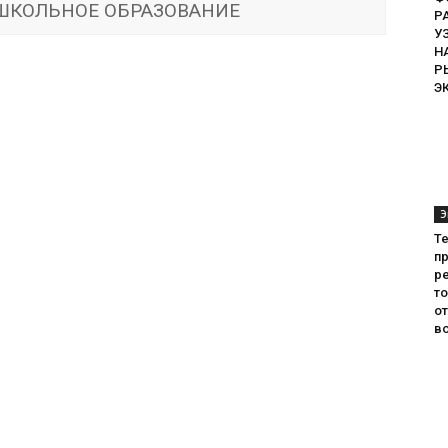
ОШКОЛЬНОЕ ОБРАЗОВАНИЕ
Р
У
Н
Р
Э
Э
Т
пр
ре
т
о
во