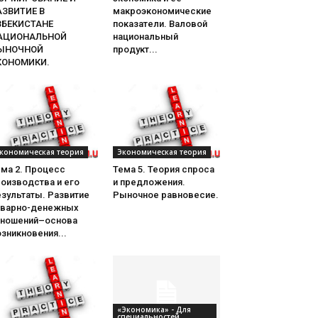
АЗВИТИЕ В
макроэкономические
ЗБЕКИСТАНЕ
показатели. Валовой
АЦИОНАЛЬНОЙ
национальный
ЫНОЧНОЙ
продукт...
КОНОМИКИ.
кономическая теория
Экономическая теория
ема 2. Процесс
Тема 5. Теория спроса
оизводства и его
и предложения.
зультаты. Развитие
Рыночное равновесие.
оварно-денежных
тношений–основа
зникновения...
«Экономика» - Для
специальностей