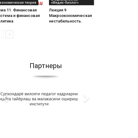
кономическая теория
«Медик-биолог»
ма 11. Финансовая
Лекция 9
истема и финансовая
Макроэкономическая
олитика
нестабильность.
Партнеры