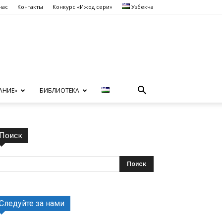
нас
Контакты
Конкурс «Ижод сеҳри»
Узбекча
АНИЕ»
БИБЛИОТЕКА
Поиск
Следуйте за нами