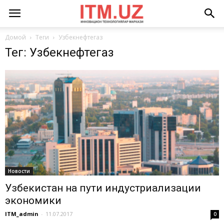
Домой
Теги
Узбекнефтегаз
Тег: Узбекнефтегаз
Новости
Узбекистан на пути индустриализации
экономики
ITM_admin
-
11.07.2017
0