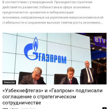
В соответствии с утвержденной Президентом стратегии
действий по развитию Узбекистана в сфере экономики
предполагается: «развитие и либерализация
экономики, направленные на укрепление макроэкономической
стабильности и сохранение высоких темпов роста экономики,...
Новости
«Узбекнефтегаз» и «Газпром» подписали
соглашение о стратегическом
сотрудничестве