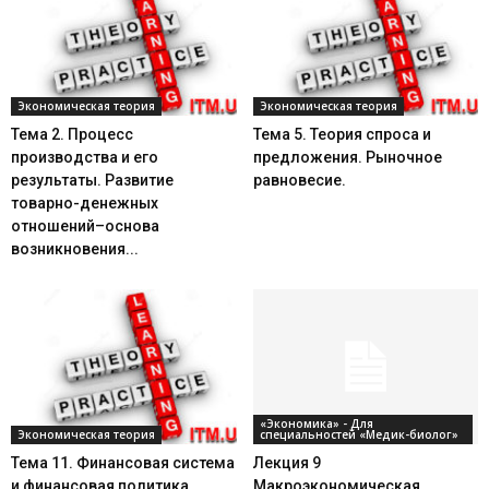
Экономическая теория
Экономическая теория
Тема 2. Процесс
Тема 5. Теория спроса и
производства и его
предложения. Рыночное
результаты. Развитие
равновесие.
товарно-денежных
отношений–основа
возникновения...
«Экономика» - Для
Экономическая теория
специальностей «Медик-биолог»
Тема 11. Финансовая система
Лекция 9
и финансовая политика
Макроэкономическая