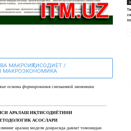
Э
Те
с
п
ВА МАКРОИҚТИСОДИЁТ /
И МАКРОЭКОНОМИКА
кие основы формирования смешанной экономики
ИЯСИ АРАЛАШ ИҚТИСОДИЁТИНИ
ЕТОДОЛОГИК АСОСЛАРИ
лининг аралаш модели доирасида давлат томонидан