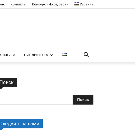
нас
Контакты
Конкурс «Ижод сеҳри»
Узбекча
АНИЕ»
БИБЛИОТЕКА
Поиск
Следуйте за нами