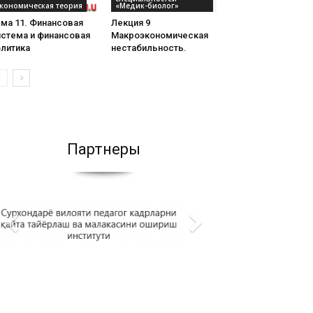
кономическая теория
«Медик-биолог»
ма 11. Финансовая
Лекция 9
истема и финансовая
Макроэкономическая
олитика
нестабильность.
Партнеры