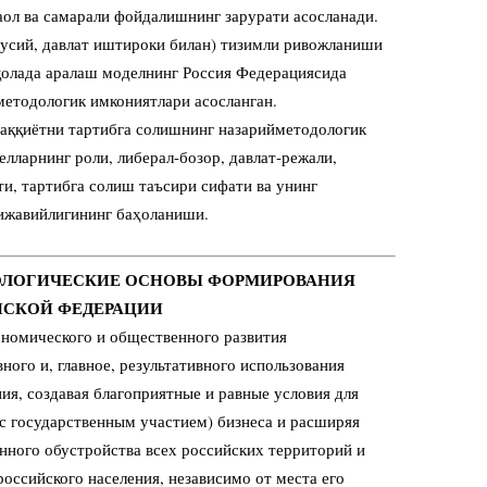
аол ва самарали фойдалишнинг зарурати асосланади.
сусий, давлат иштироки билан) тизимли ривожланиши
ақолада аралаш моделнинг Россия Федерациясида
етодологик имкониятлари асосланган.
аққиётни тартибга солишнинг назарийметодологик
лларнинг роли, либерал-бозор, давлат-режали,
и, тартибга солиш таъсири сифати ва унинг
тижавийлигининг баҳоланиши.
ДОЛОГИЧЕСКИЕ ОСНОВЫ ФОРМИРОВАНИЯ
СКОЙ ФЕДЕРАЦИИ
номического и общественного развития
ного и, главное, результативного использования
ия, создавая благоприятные и равные условия для
 с государственным участием) бизнеса и расширяя
нного обустройства всех российских территорий и
российского населения, независимо от места его