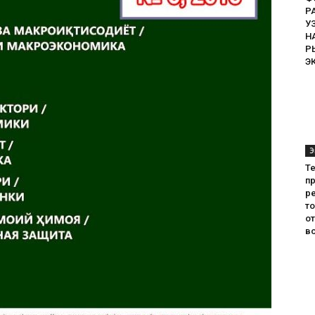
Р
У
Н
Р
Э
Э
Т
пр
ре
т
о
во