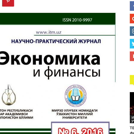
технологий
И
у
ТЕ
Ф