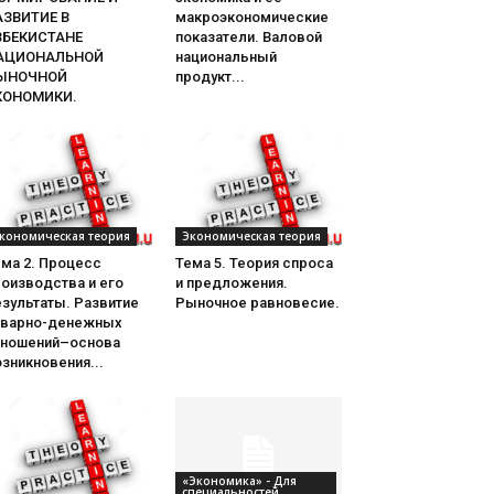
АЗВИТИЕ В
макроэкономические
ЗБЕКИСТАНЕ
показатели. Валовой
АЦИОНАЛЬНОЙ
национальный
ЫНОЧНОЙ
продукт...
КОНОМИКИ.
кономическая теория
Экономическая теория
ема 2. Процесс
Тема 5. Теория спроса
оизводства и его
и предложения.
зультаты. Развитие
Рыночное равновесие.
оварно-денежных
тношений–основа
зникновения...
«Экономика» - Для
специальностей