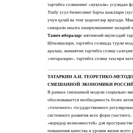
тартибга солишнинг «нуқтали» усулидан ф
Ушбу усул бизнеснинг барча шакллари (ху
учун қулай ва тенг шароитлар яратади. М
самарали амалга оширилишининг назарий-м
Таянч иборалар:
ижтимоий-иқтисодий тар
йўналишлари, тартибга солишда турли моде
аралаш, жамиятни тартибга солиш салоҳият
«чегаралари», тартибга солиш таъсири на
ТАТАРКИН А.И. ТЕОРЕТИКО-МЕТО
СМЕШАННОЙ ЭКОНОМИКИ РОССИЙ
В рамках смешанной модели социально-эко
обосновывается необходимость более актив
«точечного» государственного регулирован
системного развития всех форм (частного,
«коридор возможностей» для пространстве
повышения качества и уровня жизни всего 