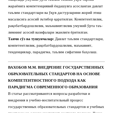
жараёнига компетенциявий ёндашувга асосланган давлат
таълим стандартлари ва ўқув дастурларини жорий этиш
масаласига асосий эътибор қаратилган. Компетентлилик,
рақобатбардошлилик, маънавиятлилик умумий ўрта таъ-
лимнинг асосий вазифалари эканлиги ёритилган.
Таячн сўз ва тушунчалар:
Давлат таълим стандартлари,
компетентлилик, рақобатбардошлилик, маънавият,
тенденциялар, парадигма, таълим сифатини баҳолаш.
ВАХОБОВ М.М. ВНЕДРЕНИЕ ГОСУДАРСТВЕННЫХ
ОБРАЗОВАТЕЛЬНЫХ СТАНДАРТОВ НА ОСНОВЕ
КОМПЕТЕНТНОСТНОГО ПОДХОДА КАК
ПАРАДИГМА СОВРЕМЕННОГО ОБРАЗОВАНИЯ
В статье рассматриваются вопросы разработки и
внедрения в учебно-воспитательный процесс
государственных образовательных стандартов и учебных