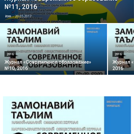
№11, 2016
itm
-
20.05.2017
2016
2016
Журнал «Современное образование»
Журнал 
№10, 2016
2016