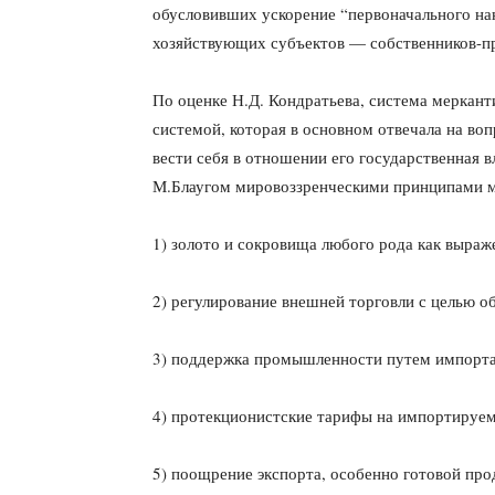
обусловивших ускорение “первоначального нак
хозяйствующих субъектов — собственников-п
По оценке Н.Д. Кондратьева, система меркант
системой, которая в основном отвечала на во
вести себя в отношении его государственная в
М.Блаугом миро­воззренческими принципами м
1) золото и сокровища любого рода как выраже
2) регулирование внешней торговли с целью об
3) поддержка промышленности путем импорта
4) протекционистские тарифы на импортируе
5) поощрение экспорта, особенно готовой про