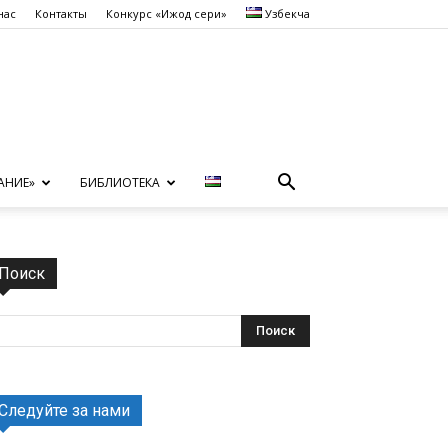
нас
Контакты
Конкурс «Ижод сеҳри»
Узбекча
АНИЕ»
БИБЛИОТЕКА
Поиск
Следуйте за нами