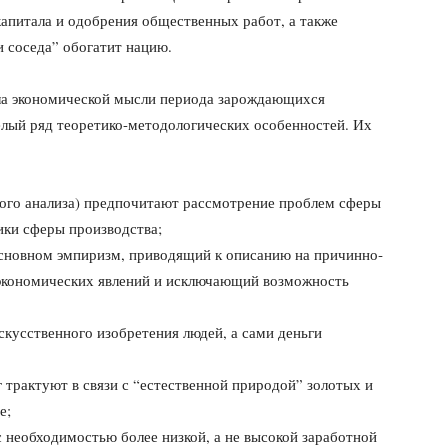
апитала и одобрения обществен­ных работ, а также
и соседа” обогатит нацию.
ла экономичес­кой мысли периода зарождающихся
ый ряд теоретико-методологических особен­ностей. Их
кого анализа) пред­почитают рассмотрение проблем сферы
ики сферы производства;
 основном эмпиризм, приводящий к описанию на причинно­
 экономических явлений и исключающий возможность
кусственного изоб­ретения людей, а сами деньги
 трактуют в связи с “естественной природой” золотых и
е;
 необходимостью более низкой, а не высокой заработной