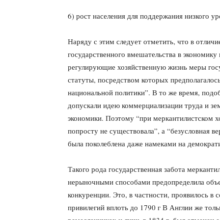
6) рост населения для поддержания низкого ур
Наряду с этим следует отметить, что в отлич
государственного вмешательства в экономику
регулирующие хозяйственную жизнь меры госу
статуты, посредством которых предполагалос
национальной политики”. В то же время, подо
допускали идею коммерциализации труда и з
экономики. Поэтому “при меркантилистском х
попросту не существовала”, а “безусловная в
была поколеблена даже намеками на демократ
Такого рода государственная забота меркант
нерыночными способами предопределила объ
конкуренции. Это, в частности, проявилось в
привилегий вплоть до 1790 г В Англии же тол