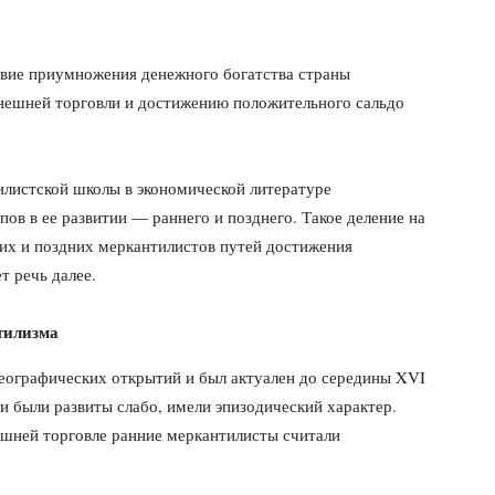
вие приумноже­ния денежного богатства страны
внешней торговли и достижению положительного сальдо
илистской шко­лы в экономической литературе
ов в ее развитии — раннего и позднего. Такое де­ление на
их и по­здних меркантилистов путей достижения
т речь далее.
тилизма
географических открытий и был актуален до середины XVI
ми были развиты слабо, имели эпизоди­ческий характер.
ш­ней торговле ранние меркантилисты считали