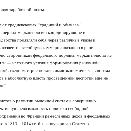
овня заработной платы.
ие от средневековых “традиций и обычаев”
 в период меркантилизма координирующие и
дарства проявляли себя через различные указы и
ь возвести “всеобщую коммерциализацию в ранг
бно сторонникам феодального порядка, меркантилисты не
емли — исходного условия формирования рыночной
озяйственном строе не зависимая экономическая система
ера в абсолютную власть просвещенной деспотии еще не
ию”.
илистов о развитии рыночной системы совершенно
ективную невозможность политики свободной
 сохранении во Франции ремесленных цехов и феодальных
ько в 1813—1814 гг. был аннулирован Статут о