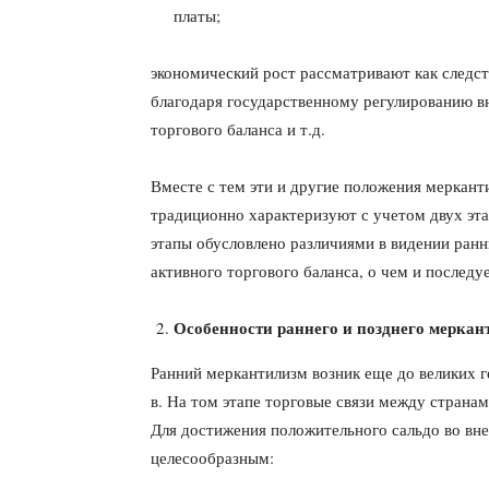
платы;
экономический рост рассматривают как следст
благодаря государственному ре­гулированию 
торгового баланса и т.д.
Вместе с тем эти и другие положения меркант
традиционно характеризуют с учетом двух этап
этапы обусловлено различиями в видении ранн
активного торгового ба­ланса, о чем и последуе
Особенности раннего и позднего меркан
Ранний меркантилизм возник еще до великих 
в. На том этапе торго­вые связи между страна
Для достижения положительного сальдо во вне
целесообразным: