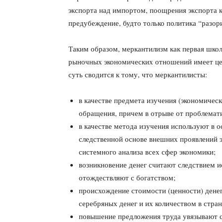
экспорта над импортом, поощрения экспорта к
предубеждение, будто только политика “разо­р
Таким образом, меркантилизм как первая шко
рыночных экономических отношений имеет цел
суть сводится к тому, что меркантилисты:
в качестве предмета изучения (экономичес
обращения, причем в от­рыве от проблемат
в качестве метода изучения используют в
следственной основе внешних проявле­ний
систем­ного анализа всех сфер экономики;
возникновение денег считают следствием ис
отождествляют с богатством;
происхождение стоимости (ценности) денег
серебряных денег и их ко­личеством в стран
повышение предложения труда увязывают с