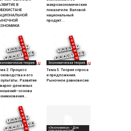
АЗВИТИЕ В
макроэкономические
ЗБЕКИСТАНЕ
показатели. Валовой
АЦИОНАЛЬНОЙ
национальный
ЫНОЧНОЙ
продукт...
КОНОМИКИ.
кономическая теория
Экономическая теория
ема 2. Процесс
Тема 5. Теория спроса
оизводства и его
и предложения.
зультаты. Развитие
Рыночное равновесие.
оварно-денежных
тношений–основа
зникновения...
«Экономика» - Для
специальностей