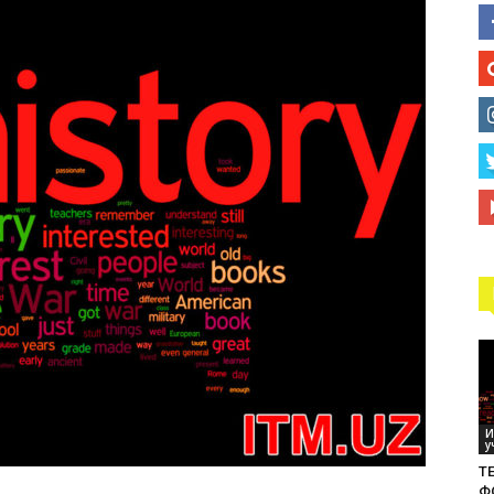
технологий
И
у
ТЕ
Ф