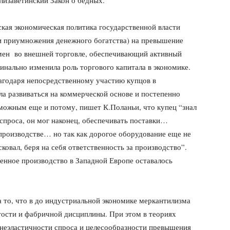
лизаветинский Закон о бедных.
кая экономическая политика государственной власти
ди приумножения денежного богатства) на превышение
мен во внешней торговле, обеспечивающий активный
инально изменила роль торгового капитала в экономике.
лагодаря непосредственному участию купцов в
а развиваться на коммерческой основе и постепенно
зможным еще и потому, пишет К.Поланьи, что купец “знал
спроса, он мог наконец, обеспечивать поставки…
производстве… но так как дорогое оборудование еще не
ковал, беря на себя ответственность за производство”.
енное производство в Западной Европе оставалось
 то, что в до индустриальной экономике меркантилизма
тости и фабричной дисциплины. При этом в теориях
 неэластичности спроса и целесообразности превышения