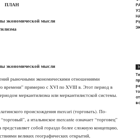
ПЛАН
Р
У
Н
олы экономической мысли
Р
Э
тилизма
олы экономической мысли
Э
Т
шений рыночны­ми экономическими отношениями
пр
ре
го времени” примерно с XVI по XVIII в. Этот период в
т
ериодом меркантилизма или меркантилистской системы.
о
во
атинского про­исхождения mercari (торговать). По-
 “торговый”, а итальянское mercante означает “тор­говец”
а представляет собой гораздо более сложную концепцию,
дствиями великих географических от­крытий,