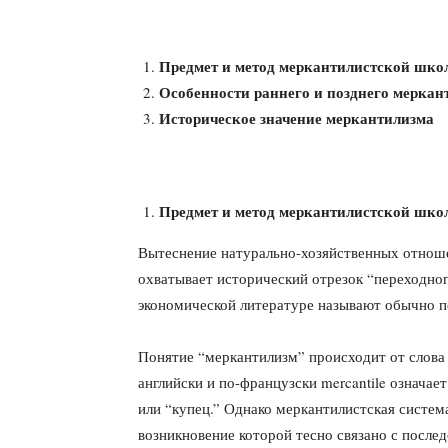
Предмет и метод меркантилистской шк
Особенности раннего и позднего меркан
Историческое значение меркантилизма
Предмет и метод меркантилистской шк
Вытеснение натурально-хозяйственных отно
охватывает исторический от­резок “переходно
экономической литературе называют обычно п
Понятие “меркантилизм” происходит от слова л
английски и по-французски mercantile означает
или “купец.” Однако меркантилистская систем
возникновение которой тесно связано с после