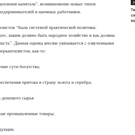
Э
опления ка­питала”, возникновение новых типов
Те
редпринимателей и наемных работников.
с
п
илистов “была системой практической политики,
прос, каким должно быть народное хозяйство и как должна
ласть”. Дан­ная оценка вполне увязывается с озвученными
еркантилистов, как-то:
ние сути бо­гатства;
еспечения при­тока в страну золота и серебра;
 дешевого сырья
мые промышленные товары;
дукции;