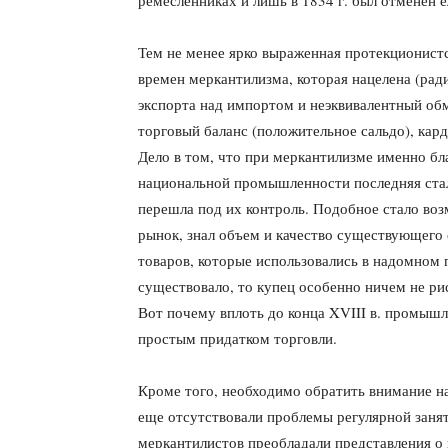
ремесленниках и лишь в 1834 г. был отменен е
Тем не менее ярко выраженная протекционистс
времен меркантилизма, которая нацелена (ра
экспорта над импортом и неэквивалентный об
торговый баланс (положительное сальдо), кард
Дело в том, что при меркантилизме именно б
национальной промышленности последняя стал
перешла под их контроль. Подобное стало во
рынок, знал объем и качество существующего 
товаров, которые использовались в надомном 
существовало, то купец особенно ничем не рис
Вот почему вплоть до конца XVIII в. промышл
простым придатком торговли.
Кроме того, необходимо обратить внимание на
еще отсутствовали про­блемы регулярной заня
меркантилистов преобладали представления о