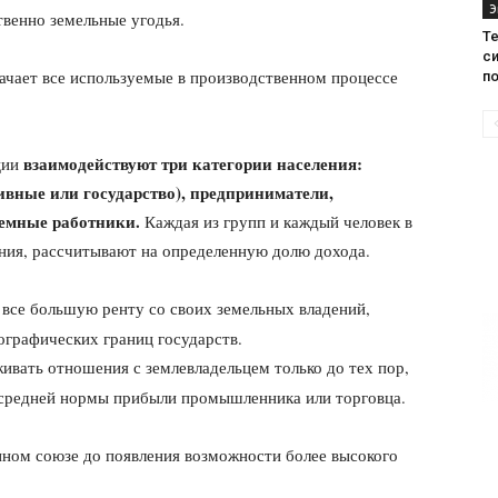
Э
венно земельные угодья.
Те
с
начает все используемые в производственном процессе
п
взаимодействуют три категории населения:
ции
ивные или государство), предприниматели,
аемные работники.
Каждая из групп и каждый человек в
ения, рассчитывают на определенную долю дохода.
все большую ренту со своих земельных владений,
ографических границ государств.
живать отношения с землевладельцем только до тех пор,
е средней нормы прибыли промышленника или торговца.
нном союзе до появления возможности более высокого