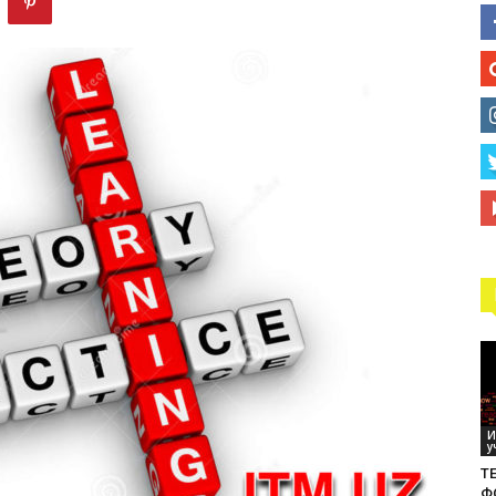
технологий
И
у
ТЕ
Ф