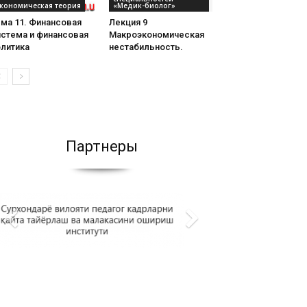
кономическая теория
«Медик-биолог»
ма 11. Финансовая
Лекция 9
истема и финансовая
Макроэкономическая
олитика
нестабильность.
Партнеры