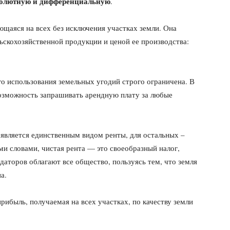
солютную и дифференци­альную
.
щаяся на всех без исключения участках земли. Она
ьскохозяйственной продукции и ценой ее производ­ства:
о ис­пользования земельных угодий строго ограничена. В
возможность запрашивать арендную плату за любые
 является единственным видом ренты, для остальных –
и словами, чистая рента — это своеобразный налог,
даторов облагают все общество, пользуясь тем, что земля
а.
ибыль, получаемая на всех участках, по качеству земли