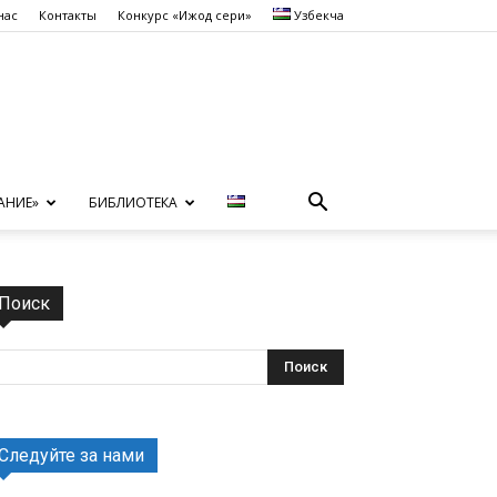
нас
Контакты
Конкурс «Ижод сеҳри»
Узбекча
АНИЕ»
БИБЛИОТЕКА
Поиск
Следуйте за нами