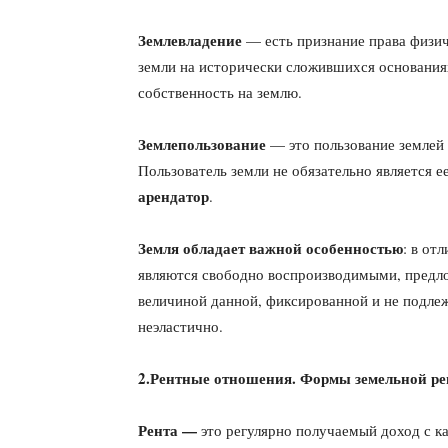
Землевладение
— есть признание права физич
земли на исторически сложившихся основания
собственность на землю.
Землепользование
— это пользование землей 
Пользователь земли не обязательно является 
арендатор
.
Земля обладает важной особенностью
: в от
являются свободно воспроизво­димыми, предло
величиной данной, фиксированной и не подл
неэластично.
2.Рентные отношения. Формы земельной ре
Рента —
это регулярно получаемый доход с к