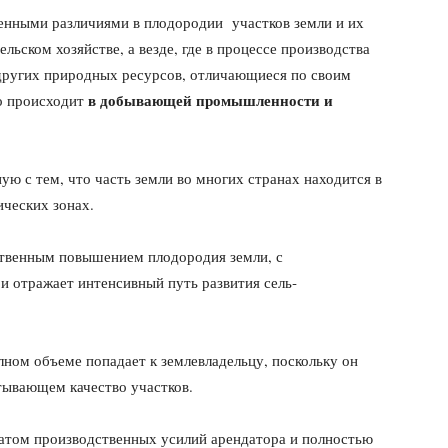
венными различиями в плодородии участков земли и их
льском хозяйстве, а везде, где в процессе производства
 других природных ресурсов, отличающиеся по своим
в добывающей про­мышленности и
то происходит
ную с тем, что часть земли во многих странах находится в
ческих зонах.
ственным повышением плодородия земли, с
и отражает интенсивный путь развития сель­
ном объеме попа­дает к землевладельцу, поскольку он
итывающем качество участков.
татом производственных усилий арендатора и полностью