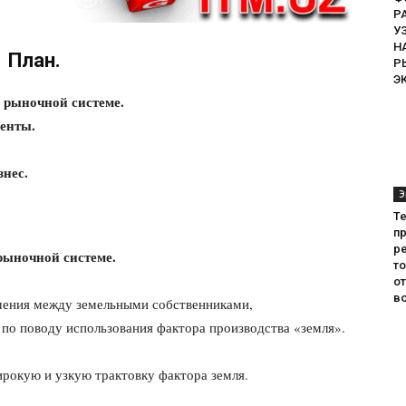
Р
У
Н
План.
Р
Э
 рыночной системе.
енты.
нес.
Э
Т
пр
ре
рыночной системе.
т
о
во
шения между земельными собственниками,
о поводу использования фактора производства «земля».
ирокую и узкую трактовку фактора земля.