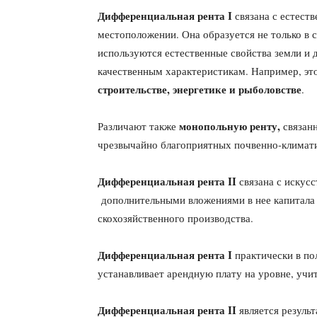
Дифференциальная рента I
связана с естест
местоположении. Она образуется не только в се
используются естественные свойства земли и
качественным ха­рактеристикам. Например, э
строительстве, энергетике и рыболовстве
.
монопольную ренту,
Различают также
связан
чрезвычайно благоприятных почвенно-климати
Дифференциальная рента II
связана с искус
дополнительными вложени­ями в нее капитала 
скохозяйственного производства.
Дифференциальная рента I
практически в пол
устанавливает арендную пла­ту на уровне, уч
Дифференциаль­ная рента II
является резуль