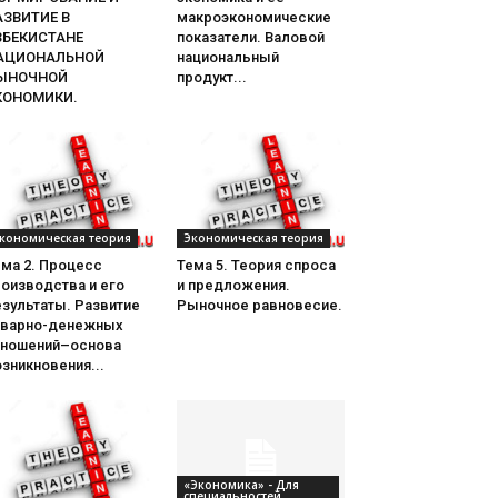
АЗВИТИЕ В
макроэкономические
ЗБЕКИСТАНЕ
показатели. Валовой
АЦИОНАЛЬНОЙ
национальный
ЫНОЧНОЙ
продукт...
КОНОМИКИ.
кономическая теория
Экономическая теория
ема 2. Процесс
Тема 5. Теория спроса
оизводства и его
и предложения.
зультаты. Развитие
Рыночное равновесие.
оварно-денежных
тношений–основа
зникновения...
«Экономика» - Для
специальностей