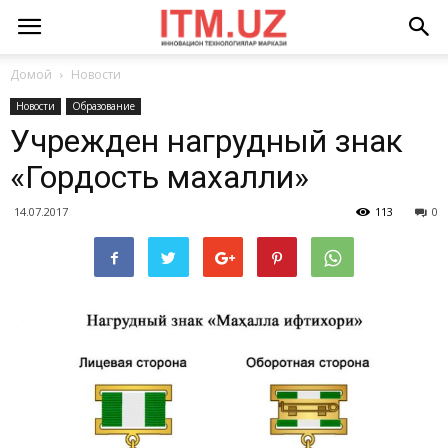
Домой
Новости
Новости
Образование
Учрежден нагрудный знак
«Гордость махалли»
14.07.2017
113
0