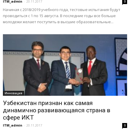
ITM_admin
-
20.11.2017
0
Начиная с 2018/2019 учебного года, тестовые испытания будут
проводиться с 1 по 15 августа. В последние годы все больше
молодежи желает поступить в высшие образовательные...
Инновация
Узбекистан признан как самая
динамично развивающаяся страна в
сфере ИКТ
ITM_admin
-
20.11.2017
0