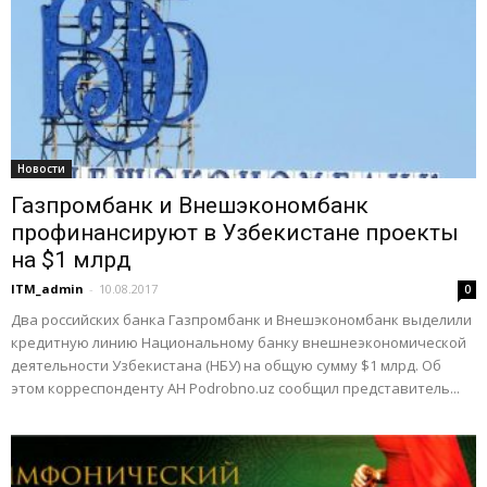
Новости
Газпромбанк и Внешэкономбанк
профинансируют в Узбекистане проекты
на $1 млрд
ITM_admin
-
10.08.2017
0
Два российских банка Газпромбанк и Внешэкономбанк выделили
кредитную линию Национальному банку внешнеэкономической
деятельности Узбекистана (НБУ) на общую сумму $1 млрд. Об
этом корреспонденту АН Podrobno.uz сообщил представитель...