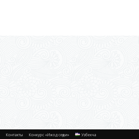
с
Контакты
Конкурс «Ижод сеҳри»
Узбекча