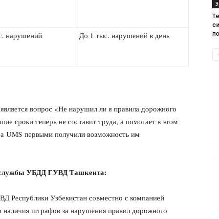
Э
Те
с
п
с. нарушений
До 1 тыс. нарушений в день
м является вопрос «Не нарушил ли я правила дорожного
шие сроки теперь не составит труда, а помогает в этом
ра UMS первыми получили возможность им
-службы УБДД ГУВД Ташкента:
ВД Республики Узбекистан совместно с компанией
ки наличия штрафов за нарушения правил дорожного