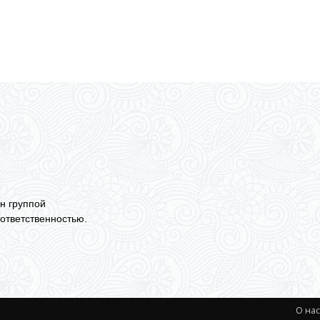
н группой
ответственностью.
О на