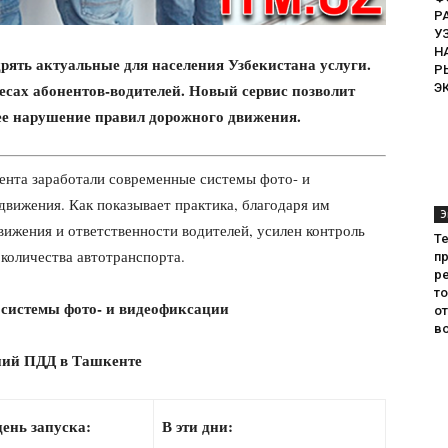
Р
У
Н
ять актуальные для населения Узбекистана услуги.
Р
есах абонентов-водителей. Новый сервис позволит
Э
щее нарушение правил дорожного движения.
кента заработали современные системы фото- и
вижения. Как показывает практика, благодаря им
Э
ижения и ответственности водителей, усилен контроль
Т
 количества автотранспорта.
пр
ре
т
 системы фото- и видеофиксации
о
во
ий ПДД в Ташкенте
ень запуска:
В эти дни: