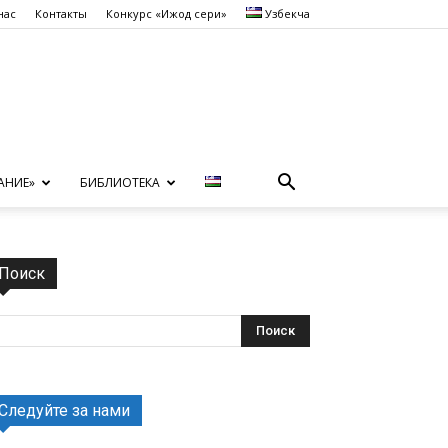
нас
Контакты
Конкурс «Ижод сеҳри»
Узбекча
АНИЕ»
БИБЛИОТЕКА
Поиск
Следуйте за нами