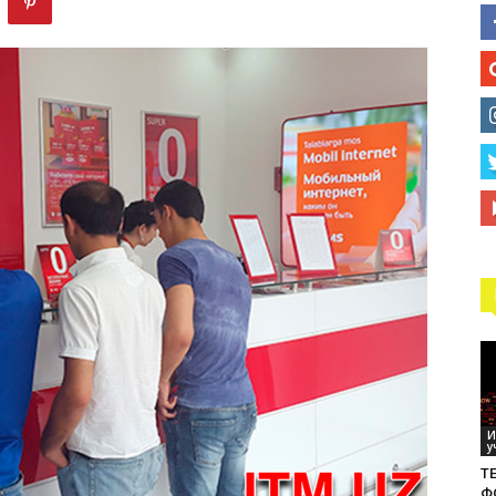
технологий
И
у
ТЕ
Ф