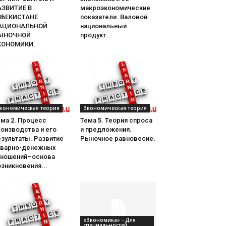
АЗВИТИЕ В
макроэкономические
ЗБЕКИСТАНЕ
показатели. Валовой
АЦИОНАЛЬНОЙ
национальный
ЫНОЧНОЙ
продукт...
КОНОМИКИ.
кономическая теория
Экономическая теория
ема 2. Процесс
Тема 5. Теория спроса
оизводства и его
и предложения.
зультаты. Развитие
Рыночное равновесие.
оварно-денежных
тношений–основа
зникновения...
«Экономика» - Для
специальностей