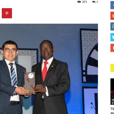
205
0
технологий
И
у
ТЕ
Ф