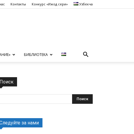
нас
Контакты
Конкурс «Ижод сеҳри»
Узбекча
АНИЕ»
БИБЛИОТЕКА
Поиск
Следуйте за нами