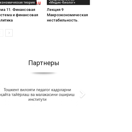
кономическая теория
«Медик-биолог»
ма 11. Финансовая
Лекция 9
истема и финансовая
Макроэкономическая
олитика
нестабильность.
Партнеры