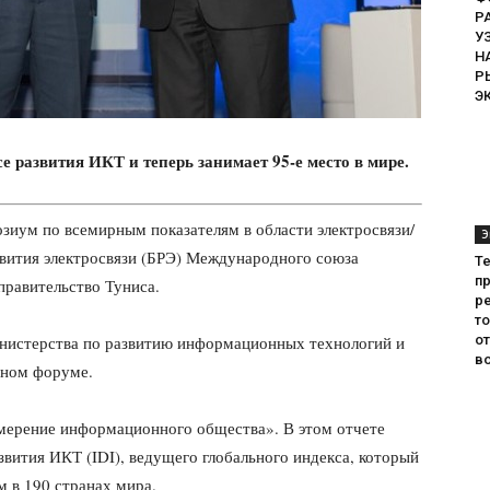
Р
У
Н
Р
Э
е развития ИКТ и теперь занимает 95-е место в мире.
озиум по всемирным показателям в области электросвязи/
Э
вития электросвязи (БРЭ) Международного союза
Т
пр
правительство Туниса.
ре
т
инистерства по развитию информационных технологий и
о
во
нном форуме.
ерение информационного общества». В этом отчете
звития ИКТ (IDI), ведущего глобального индекса, который
м в 190 странах мира.