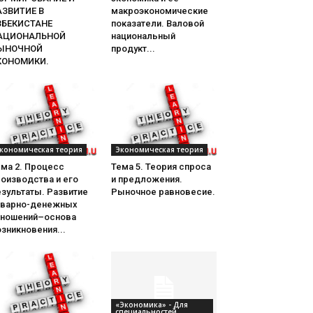
АЗВИТИЕ В
макроэкономические
ЗБЕКИСТАНЕ
показатели. Валовой
АЦИОНАЛЬНОЙ
национальный
ЫНОЧНОЙ
продукт...
КОНОМИКИ.
кономическая теория
Экономическая теория
ема 2. Процесс
Тема 5. Теория спроса
оизводства и его
и предложения.
зультаты. Развитие
Рыночное равновесие.
оварно-денежных
тношений–основа
зникновения...
«Экономика» - Для
специальностей