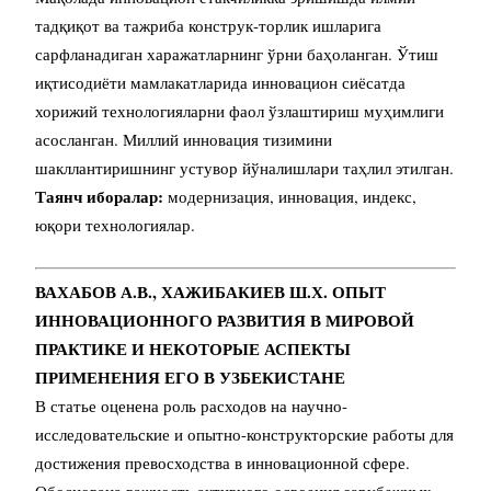
тадқиқот ва тажриба конструк-торлик ишларига
сарфланадиган харажатларнинг ўрни баҳоланган. Ўтиш
иқтисодиёти мамлакатларида инновацион сиёсатда
хорижий технологияларни фаол ўзлаштириш муҳимлиги
асосланган. Миллий инновация тизимини
шакллантиришнинг устувор йўналишлари таҳлил этилган.
Таянч иборалар:
модернизация, инновация, индекс,
юқори технологиялар.
ВАХАБОВ А.В., ХАЖИБАКИЕВ Ш.Х. ОПЫТ
ИННОВАЦИОННОГО РАЗВИТИЯ
В МИРОВОЙ
ПРАКТИКЕ И НЕКОТОРЫЕ АСПЕКТЫ
ПРИМЕНЕНИЯ ЕГО В УЗБЕКИСТАНЕ
В статье оценена роль расходов на научно-
исследовательские и опытно-конструкторские работы для
достижения превосходства в инновационной сфере.