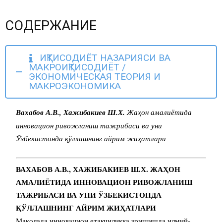
СОДЕРЖАНИЕ
ИҚТИСОДИЁТ НАЗАРИЯСИ ВА
МАКРОИҚТИСОДИЁТ /
ЭКОНОМИЧЕСКАЯ ТЕОРИЯ И
МАКРОЭКОНОМИКА
Вахабов А.В., Хажибакиев Ш.Х.
Жаҳон амалиётида
инновацион ривожланиш тажрибаси ва уни
Ўзбекистонда қўллашнинг айрим жиҳатлари
ВАХАБОВ А.В., ХАЖИБАКИЕВ Ш.Х. ЖАҲОН
АМАЛИЁТИДА ИННОВАЦИОН РИВОЖЛАНИШ
ТАЖРИБАСИ ВА УНИ ЎЗБЕКИСТОНДА
ҚЎЛЛАШНИНГ
АЙРИМ ЖИҲАТЛАРИ
Мақолада инновацион етакчиликка эришишда илмий-