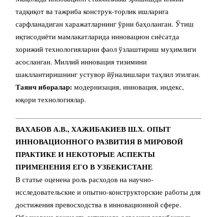
тадқиқот ва тажриба конструк-торлик ишларига
сарфланадиган харажатларнинг ўрни баҳоланган. Ўтиш
иқтисодиёти мамлакатларида инновацион сиёсатда
хорижий технологияларни фаол ўзлаштириш муҳимлиги
асосланган. Миллий инновация тизимини
шакллантиришнинг устувор йўналишлари таҳлил этилган.
Таянч иборалар:
модернизация, инновация, индекс,
юқори технологиялар.
ВАХАБОВ А.В., ХАЖИБАКИЕВ Ш.Х. ОПЫТ
ИННОВАЦИОННОГО РАЗВИТИЯ
В МИРОВОЙ
ПРАКТИКЕ И НЕКОТОРЫЕ АСПЕКТЫ
ПРИМЕНЕНИЯ ЕГО В УЗБЕКИСТАНЕ
В статье оценена роль расходов на научно-
исследовательские и опытно-конструкторские работы для
достижения превосходства в инновационной сфере.