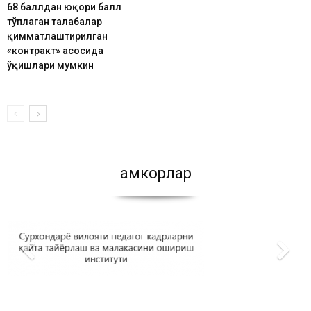
68 баллдан юқори балл
тўплаган талабалар
қимматлаштирилган
«контракт» асосида
ўқишлари мумкин
Ҳамкорлар