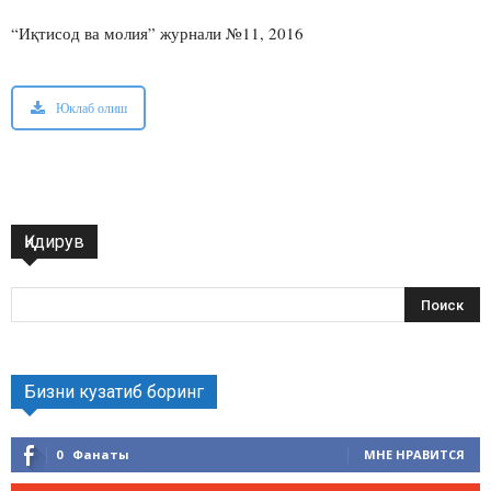
“Иқтисод ва молия” журнали №11, 2016
Юклаб олиш
Қидирув
Бизни кузатиб боринг
0
Фанаты
МНЕ НРАВИТСЯ