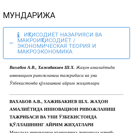
МУНДАРИЖА
ИҚТИСОДИЁТ НАЗАРИЯСИ ВА
МАКРОИҚТИСОДИЁТ /
ЭКОНОМИЧЕСКАЯ ТЕОРИЯ И
МАКРОЭКОНОМИКА
Вахабов А.В., Хажибакиев Ш.Х.
Жаҳон амалиётида
инновацион ривожланиш тажрибаси ва уни
Ўзбекистонда қўллашнинг айрим жиҳатлари
ВАХАБОВ А.В., ХАЖИБАКИЕВ Ш.Х. ЖАҲОН
АМАЛИЁТИДА ИННОВАЦИОН РИВОЖЛАНИШ
ТАЖРИБАСИ ВА УНИ ЎЗБЕКИСТОНДА
ҚЎЛЛАШНИНГ
АЙРИМ ЖИҲАТЛАРИ
Мақолада инновацион етакчиликка эришишда илмий-