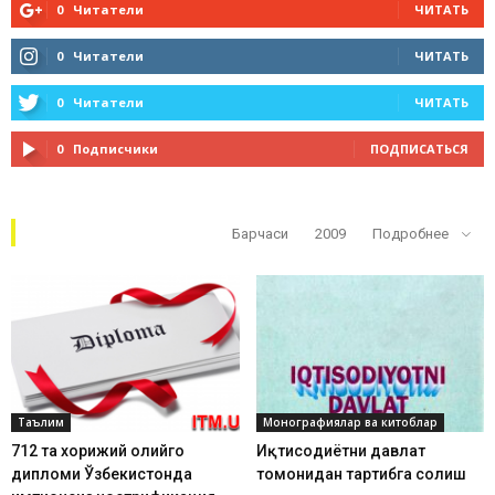
0
Читатели
ЧИТАТЬ
0
Читатели
ЧИТАТЬ
0
Читатели
ЧИТАТЬ
0
Подписчики
ПОДПИСАТЬСЯ
Кўп ўқилганлар
Барчаси
2009
Подробнее
Таълим
Монографиялар ва китоблар
712 та хорижий олийгоҳ
Иқтисодиётни давлат
дипломи Ўзбекистонда
томонидан тартибга солиш