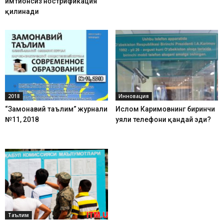
имтиҳонсиз нострификация
қилинади
2018
Инновация
“Замонавий таълим” журнали
Ислом Каримовнинг биринчи
№11, 2018
уяли телефони қандай эди?
Таълим