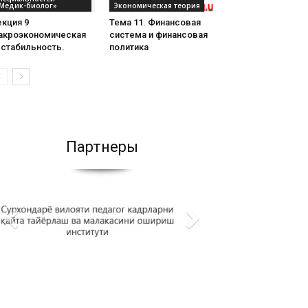
Медик-биолог»
Экономическая теория
кция 9
Тема 11. Финансовая
акроэкономическая
система и финансовая
естабильность.
политика
Партнеры