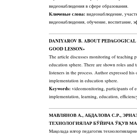
видеонаблюдения в сфере образования.
Ключевые слова:
видеонаблюдение, участ
видеонаблюдения, обучение, воспитание, э
DANIYAROV B. ABOUT PEDAGOGICAL 
GOOD LESSON»
The article discusses monitoring of teaching 
education sphere. There are shown roles and t
listeners in the process. Author expressed his
implementation in education sphere.
Keywords:
videomonitoring, participants of e
implementation, learning, education, efficienc
МАВЛЯНОВ А., АБДАЛОВА С.Р., ЭРН
ТЕХНОЛОГИЯЛАР БЎЙИЧА ЎҚУВ 
Мақолада илғор педагогик технологияларн