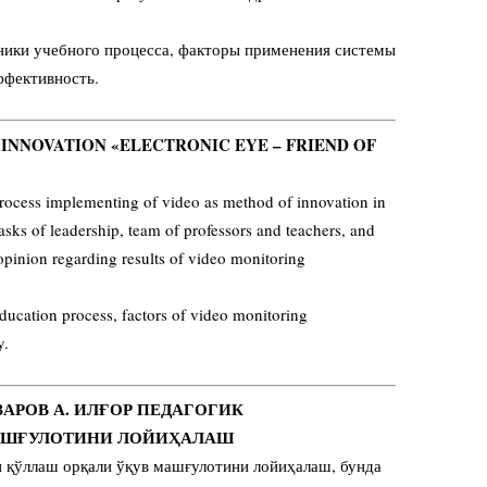
ники учебного процесса, факторы применения системы
ффективность.
INNOVATION «ELECTRONIC EYE – FRIEND OF
process implementing of video as method of innovation in
asks of leadership, team of professors and teachers, and
 opinion regarding results of video monitoring
ducation process, factors of video monitoring
y.
АЗАРОВ А. ИЛҒОР ПЕДАГОГИК
МАШҒУЛОТИНИ ЛОЙИҲАЛАШ
и қўллаш орқали ўқув машғулотини лойиҳалаш, бунда