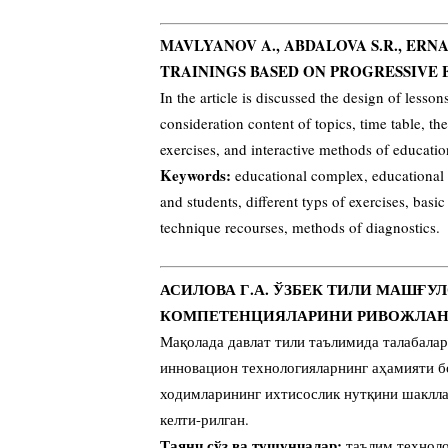
MAVLYANOV A., ABDALOVA S.R., ER
TRAININGS BASED ON PROGRESSIV
In the article is discussed the design of less
consideration content of topics, time table, the
exercises, and interactive methods of educatio
Keywords:
educational complex, educational a
and students, different typs of exercises, bas
technique recourses, methods of diagnostics.
АСИЛОВА Г.А. ЎЗБЕК ТИЛИ МАШҒ
КОМПЕТЕНЦИЯЛАРИНИ РИВОЖЛАН
Мақолада давлат тили таълимида талабалар
инновацион технологияларнинг аҳамияти б
ходимларининг ихтисослик нутқини шаклл
келти-рилган.
Таянч сўз ва тушунчалар:
таълим техноло