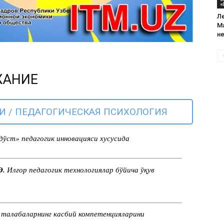
«
Ле
М
н
ЖАНИЕ
 / ПЕДАГОГИЧЕСКАЯ ПСИХОЛОГИЯ
дўст» педагогик инновацияси хусусида
Э.
Илғор педагогик технологиялар бўйича ўқув
талабаларнинг касбий компетенцияларини