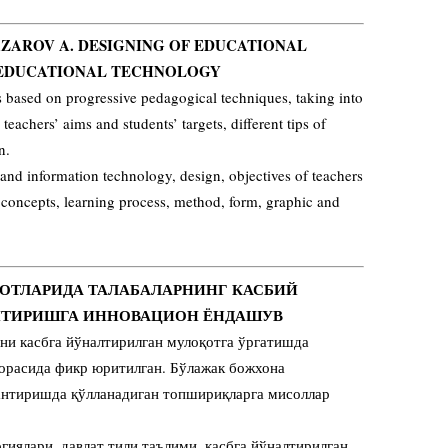
NAZAROV A. DESIGNING OF EDUCATIONAL
E EDUCATIONAL TECHNOLOGY
ons based on progressive pedagogical techniques, taking into
 teachers’ aims and students’ targets, different tips of
n.
nd information technology, design, objectives of teachers
ic concepts, learning process, method, form, graphic and
УЛОТЛАРИДА ТАЛАБАЛАРНИНГ КАСБИЙ
ТИРИШГА ИННОВАЦИОН ЁНДАШУВ
ни касбга йўналтирилган мулоқотга ўргатишда
орасида фикр юритилган. Бўлажак божхона
антиришда қўлланадиган топшириқларга мисоллар
гиялари, давлат тили таълими, касбга йўналтирилган