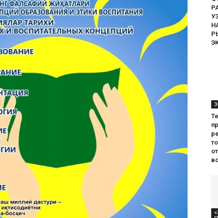
Р
У
Н
Р
Э
Э
Т
пр
ре
т
о
во
«
с