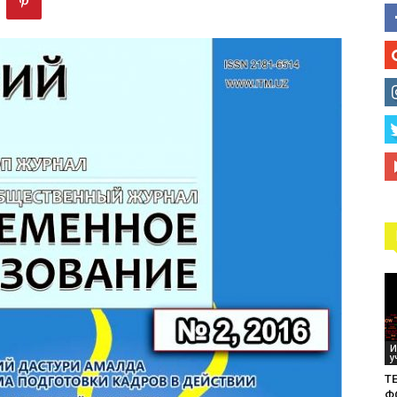
технологий
И
у
ТЕ
Ф