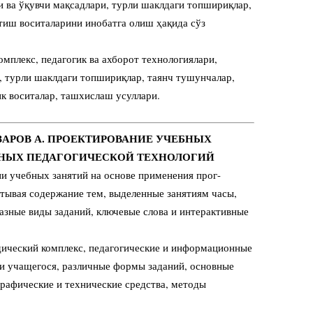
чи ва ўқувчи мақсадлари, турли шаклдаги топшириқлар,
тиш воситаларини инобатга олиш ҳақида сўз
омплекс, педагогик ва ахборот технологиялари,
, турли шаклдаги топшириқлар, таянч тушунчалар,
ик воситалар, ташхислаш усуллари.
НАЗАРОВ А. ПРОЕКТИРОВАНИЕ УЧЕБНЫХ
ВНЫХ ПЕДАГОГИЧЕСКОЙ ТЕХНОЛОГИЙ
ии учебных занятий на основе применения прог-
итывая содержание тем, выделенные занятиям часы,
азные виды заданий, ключевые слова и интерактивные
ический комплекс, педагогические и информационные
 и учащегося, различные формы заданий, основные
графические и технические средства, методы