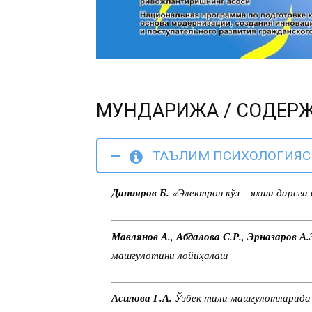
МУНДАРИЖА / СОДЕР
ТАЪЛИМ ПСИХОЛОГИЯСИ
Данияров Б.
«Электрон кўз – яхши дарсга 
Мавлянов А., Абдалова С.Р., Эрназаров А.
машғулотини лойиҳалаш
Асилова Г.А.
Ўзбек тили машғулотларида 