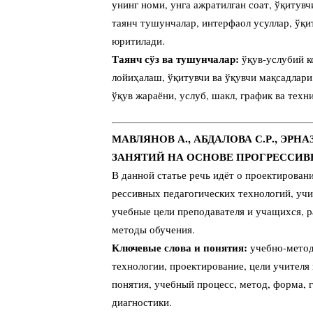
унинг номи, унга ажратилган соат, ўқитув
таянч тушунчалар, интерфаол усуллар, ўқи
юритилади.
Таянч сўз ва тушунчалар:
ўқув-услубий к
лойиҳалаш, ўқитувчи ва ўқувчи мақсадлари
ўқув жараёни, услуб, шакл, график ва техн
МАВЛЯНОВ А., АБДАЛОВА С.Р., ЭР
ЗАНЯТИЙ НА ОСНОВЕ ПРОГРЕССИ
В данной статье речь идёт о проектирован
рессивных педагогических технологий, уч
учебные цели преподавателя и учащихся, р
методы обучения.
Ключевые слова и понятия:
учебно-метод
технологии, проектирование, цели учителя
понятия, учебный процесс, метод, форма, 
диагностики.