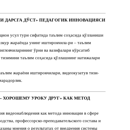
ХШИ ДАРСГА ДЎСТ» ПЕДАГОГИК ИННОВАЦИЯСИ
цион усул тури сифатида таълим соҳасида қўлланиши
азкур жараёнда унинг иштирокчила-ри – таълим
ингловчиларининг ўрни ва вазифалари кўрсатиб
 тизимини таълим соҳасида қўллашнинг натижалари
таълим жараёни иштирокчилари, видеокузатув тизи-
марадорлик.
 – ХОРОШЕМУ УРОКУ ДРУГ» КАК МЕТОД
ния видеонаблюдения как метода инновации в сфере
водства, профессорско-преподавательского состава и
азаны мнения о результатах от внедрения системы