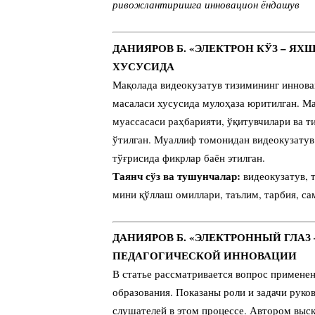
ривожлантиришга инновацион ёндашув
ДАНИЯРОВ Б. «ЭЛЕКТРОН КЎЗ – Я
ХУСУСИДА
Мақолада видеокузатув тизимининг иннова
масаласи хусусида мулоҳаза юритилган. М
муассасаси раҳбарияти, ўқитувчилари ва т
ўтилган. Муаллиф томонидан видеокузатув
тўғрисида фикрлар баён этилган.
Таянч сўз ва тушунчалар:
видеокузатув, 
мини қўллаш омиллари, таълим, тарбия, са
ДАНИЯРОВ Б. «ЭЛЕКТРОННЫЙ ГЛАЗ
ПЕДАГОГИЧЕСКОЙ ИННОВАЦИИ
В статье рассматривается вопрос примене
образования. Показаны роли и задачи руко
слушателей в этом процессе. Автором выск