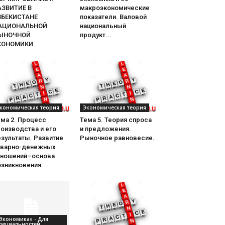
АЗВИТИЕ В
макроэкономические
ЗБЕКИСТАНЕ
показатели. Валовой
АЦИОНАЛЬНОЙ
национальный
ЫНОЧНОЙ
продукт...
КОНОМИКИ.
кономическая теория
Экономическая теория
ема 2. Процесс
Тема 5. Теория спроса
оизводства и его
и предложения.
зультаты. Развитие
Рыночное равновесие.
оварно-денежных
тношений–основа
зникновения...
Экономика» - Для
пециальностей