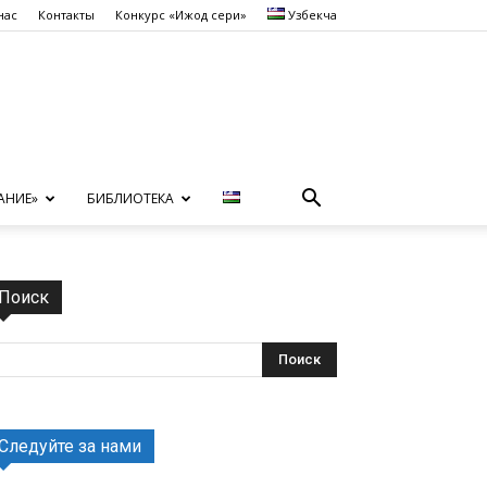
нас
Контакты
Конкурс «Ижод сеҳри»
Узбекча
АНИЕ»
БИБЛИОТЕКА
Поиск
Следуйте за нами