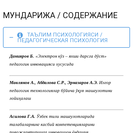
МУНДАРИЖА / СОДЕРЖАНИЕ
ТАЪЛИМ ПСИХОЛОГИЯСИ /
ПЕДАГОГИЧЕСКАЯ ПСИХОЛОГИЯ
Данияров Б.
«Электрон кўз – яхши дарсга дўст»
педагогик инновацияси хусусида
Мавлянов А., Абдалова С.Р., Эрназаров А.Э.
Илғор
педагогик технологиялар бўйича ўқув машғулотини
лойиҳалаш
Асилова Г.А.
Ўзбек тили машғулотларида
талабаларнинг касбий компетенцияларини
ривожлантиришга инновацион ёндашув