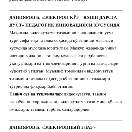
ДАНИЯРОВ Б. «ЭЛЕКТРОН КЎЗ – ЯХШИ ДАРСГА
ДЎСТ» ПЕДАГОГИК ИННОВАЦИЯСИ ХУСУСИДА
Мақолада видеокузатув тизимининг инновацион усул
тури сифатида таълим соҳасида қўлланиши масаласи
хусусида мулоҳаза юритилган. Мазкур жараёнда унинг
иштирокчила-ри – таълим муассасаси раҳбарияти,
ўқитувчилари ва тингловчиларининг ўрни ва вазифалари
кўрсатиб ўтилган. Муаллиф томонидан видеокузатув
тизимини таълим соҳасида қўллашнинг натижалари
тўғрисида фикрлар баён этилган.
Таянч сўз ва тушунчалар:
видеокузатув, таълим
жараёни иштирокчилари, видеокузатув тизи-мини қўллаш
омиллари, таълим, тарбия, самарадорлик.
ДАНИЯРОВ Б. «ЭЛЕКТРОННЫЙ ГЛАЗ –