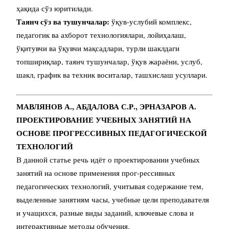
ҳақида сўз юритилади.
Таянч сўз ва тушунчалар:
ўқув-услубий комплекс,
педагогик ва ахборот технологиялари, лойиҳалаш,
ўқитувчи ва ўқувчи мақсадлари, турли шаклдаги
топшириқлар, таянч тушунчалар, ўқув жараёни, услуб,
шакл, график ва техник воситалар, ташхислаш усуллари.
МАВЛЯНОВ А., АБДАЛОВА С.Р., ЭРНАЗАРОВ А.
ПРОЕКТИРОВАНИЕ УЧЕБНЫХ ЗАНЯТИЙ НА
ОСНОВЕ ПРОГРЕССИВНЫХ ПЕДАГОГИЧЕСКОЙ
ТЕХНОЛОГИЙ
В данной статье речь идёт о проектировании учебных
занятий на основе применения прог-рессивных
педагогических технологий, учитывая содержание тем,
выделенные занятиям часы, учебные цели преподавателя
и учащихся, разные виды заданий, ключевые слова и
интерактивные методы обучения.