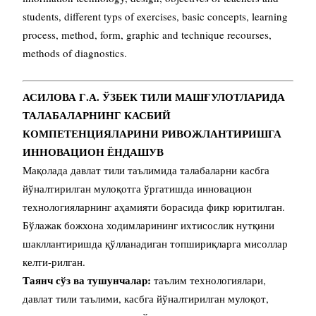
students, different typs of exercises, basic concepts, learning
process, method, form, graphic and technique recourses,
methods of diagnostics.
АСИЛОВА Г.А. ЎЗБЕК ТИЛИ МАШҒУЛОТЛАРИДА
ТАЛАБАЛАРНИНГ КАСБИЙ
КОМПЕТЕНЦИЯЛАРИНИ РИВОЖЛАНТИРИШГА
ИННОВАЦИОН ЁНДАШУВ
Мақолада давлат тили таълимида талабаларни касбга
йўналтирилган мулоқотга ўргатишда инновацион
технологияларнинг аҳамияти борасида фикр юритилган.
Бўлажак божхона ходимларининг ихтисослик нутқини
шакллантиришда қўлланадиган топшириқларга мисоллар
келти-рилган.
Таянч сўз ва тушунчалар:
таълим технологиялари,
давлат тили таълими, касбга йўналтирилган мулоқот,