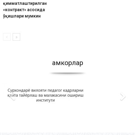
қимматлаштирилган
«контракт» асосида
ўқишлари мумкин
Ҳамкорлар