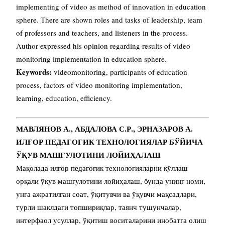
implementing of video as method of innovation in education
sphere. There are shown roles and tasks of leadership, team
of professors and teachers, and listeners in the process.
Author expressed his opinion regarding results of video
monitoring implementation in education sphere.
Keywords:
videomonitoring, participants of education
process, factors of video monitoring implementation,
learning, education, efficiency.
МАВЛЯНОВ А., АБДАЛОВА С.Р., ЭРНАЗАРОВ А.
ИЛҒОР ПЕДАГОГИК ТЕХНОЛОГИЯЛАР БЎЙИЧА
ЎҚУВ МАШҒУЛОТИНИ ЛОЙИҲАЛАШ
Мақолада илғор педагогик технологияларни қўллаш
орқали ўқув машғулотини лойиҳалаш, бунда унинг номи,
унга ажратилган соат, ўқитувчи ва ўқувчи мақсадлари,
турли шаклдаги топшириқлар, таянч тушунчалар,
интерфаол усуллар, ўқитиш воситаларини инобатга олиш