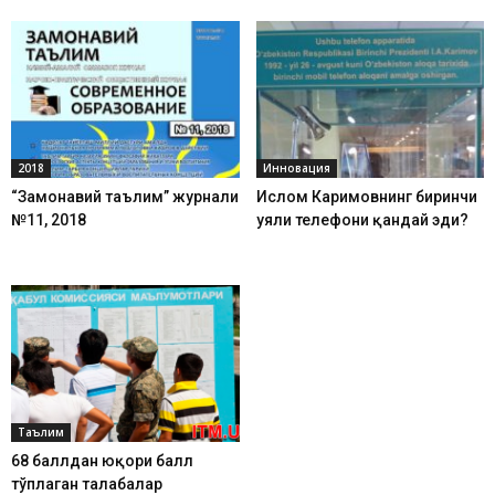
2018
Инновация
“Замонавий таълим” журнали
Ислом Каримовнинг биринчи
№11, 2018
уяли телефони қандай эди?
Таълим
68 баллдан юқори балл
тўплаган талабалар