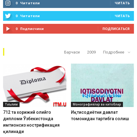
0
Читатели
ЧИТАТЬ
0
Читатели
ЧИТАТЬ
0
Подписчики
ПОДПИСАТЬСЯ
Кўп ўқилганлар
Барчаси
2009
Подробнее
Таълим
Монографиялар ва китоблар
712 та хорижий олийгоҳ
Иқтисодиётни давлат
дипломи Ўзбекистонда
томонидан тартибга солиш
имтиҳонсиз нострификация
қилинади