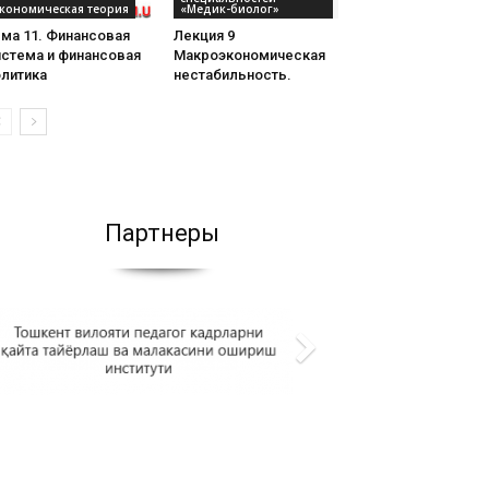
кономическая теория
«Медик-биолог»
ма 11. Финансовая
Лекция 9
истема и финансовая
Макроэкономическая
олитика
нестабильность.
Партнеры