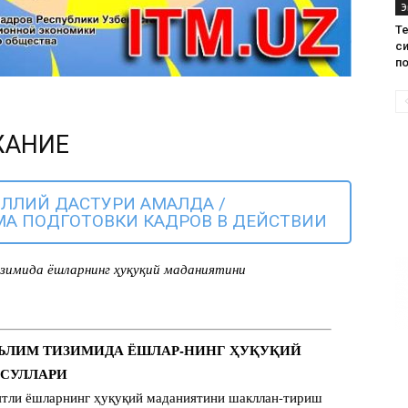
Э
Те
с
п
ЖАНИЕ
ЛЛИЙ ДАСТУРИ АМАЛДА /
А ПОДГОТОВКИ КАДРОВ В ДЕЙСТВИИ
зимида ёшларнинг ҳуқуқий маданиятини
 ТАЪЛИМ ТИЗИМИДА ЁШЛАР-НИНГ ҲУҚУҚИЙ
СУЛЛАРИ
ятли ёшларнинг ҳуқуқий маданиятини шакллан-тириш