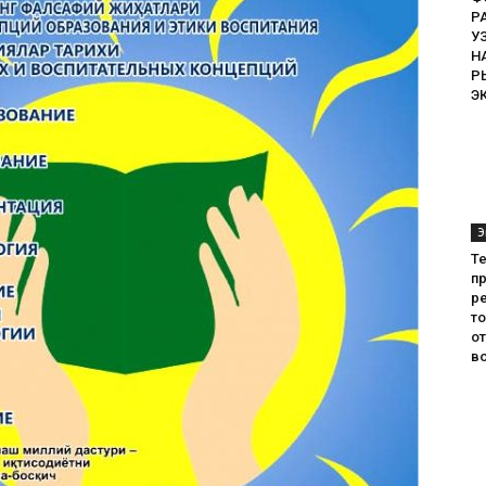
Р
У
Н
Р
Э
Э
Т
пр
ре
т
о
во