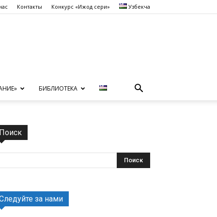
нас
Контакты
Конкурс «Ижод сеҳри»
Узбекча
АНИЕ»
БИБЛИОТЕКА
Поиск
Следуйте за нами