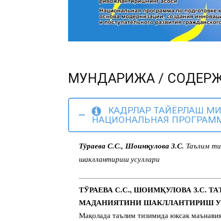
МУНДАРИЖА / СОДЕР
КАДРЛАР ТАЙЁРЛАШ МИ
НАЦИОНАЛЬНАЯ ПРОГРАММ
Тўраева С.С., Шоимқулова З.С.
Таълим ти
шакллантириш усуллари
ТЎРАЕВА С.С., ШОИМҚУЛОВА З.С.
МАДАНИЯТИНИ ШАКЛЛАНТИРИШ У
Мақолада таълим тизимида юксак маънави