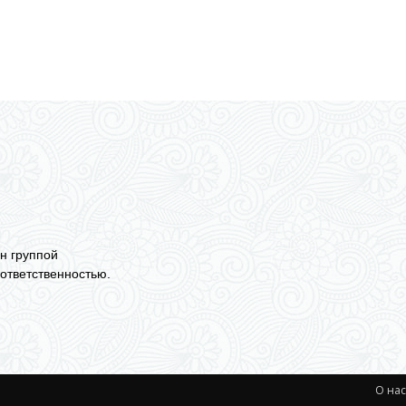
н группой
ответственностью.
О на