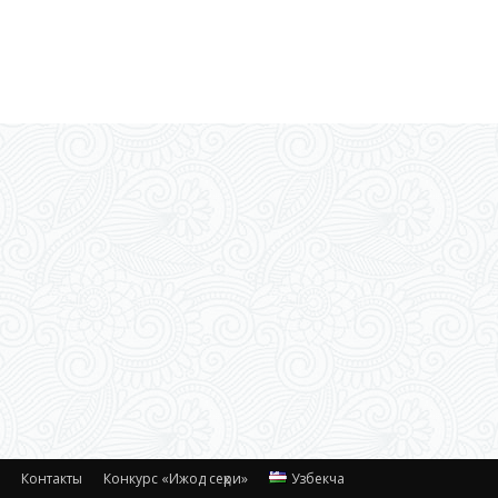
с
Контакты
Конкурс «Ижод сеҳри»
Узбекча