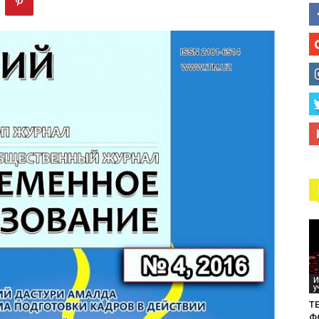
технологий
И
у
ТЕ
Ф