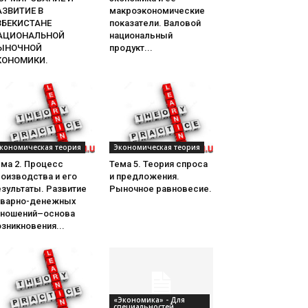
АЗВИТИЕ В
макроэкономические
ЗБЕКИСТАНЕ
показатели. Валовой
АЦИОНАЛЬНОЙ
национальный
ЫНОЧНОЙ
продукт...
КОНОМИКИ.
кономическая теория
Экономическая теория
ема 2. Процесс
Тема 5. Теория спроса
оизводства и его
и предложения.
зультаты. Развитие
Рыночное равновесие.
оварно-денежных
тношений–основа
зникновения...
«Экономика» - Для
специальностей