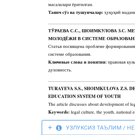
масалалари ёритилган.
Таянч сўз ва тушунчалар:
ҳуқуқий мадани
ТЎРАЕВА С.С., ШОИМКУЛОВА З.С.
МОЛОДЁЖИ В СИСТЕМЕ ОБРАЗОВА
Статья посвящена проблеме формирования
системе образования.
Ключевые слова и понятия:
правовая куль
духовность.
TURAYEVA S.S., SHOIMKULOVA Z.S. 
EDUCATION SYSTEM OF YOUTH
The article discusses about development of leg
Keywords:
legal culture, the youth, national e
УЗЛУКСИЗ ТАЪЛИМ / Н