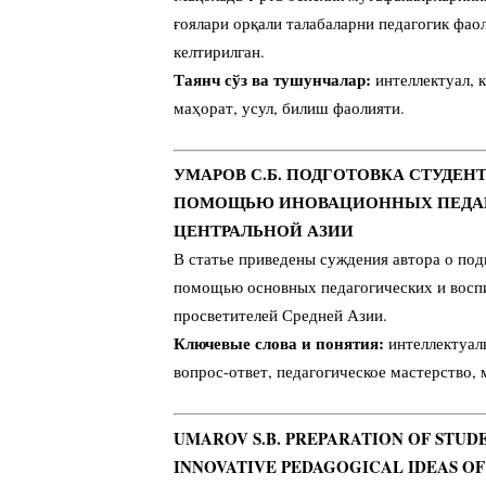
ғоялари орқали талабаларни педагогик фао
келтирилган.
Таянч сўз ва тушунчалар:
интеллектуал, к
маҳорат, усул, билиш фаолияти.
УМАРОВ С.Б. ПОДГОТОВКА СТУДЕН
ПОМОЩЬЮ ИНОВАЦИОННЫХ ПЕДАГ
ЦЕНТРАЛЬНОЙ АЗИИ
В статье приведены суждения автора о под
помощью основных педагогических и восп
просветителей Средней Азии.
Ключевые слова и понятия:
интеллектуал
вопрос-ответ, педагогическое мастерство, 
UMAROV S.B. PREPARATION OF STU
INNOVATIVE PEDAGOGICAL IDEAS O