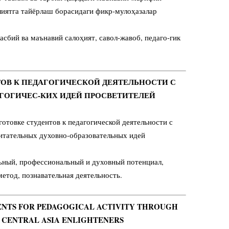
лиятга тайёрлаш борасидаги фикр-мулоҳазалар
асбий ва маънавий салоҳият, савол-жавоб, педаго-гик
ТОВ К ПЕДАГОГИЧЕСКОЙ ДЕЯТЕЛЬНОСТИ С
ОГИЧЕС-КИХ ИДЕЙ ПРОСВЕТИТЕЛЕЙ
готовке студентов к педагогической деятельности с
итательных духовно-образовательных идей
ьный, профессиональный и духовный потенциал,
метод, познавательная деятельность.
DENTS FOR PEDAGOGICAL ACTIVITY THROUGH
F CENTRAL ASIA ENLIGHTENERS