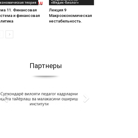
кономическая теория
«Медик-биолог»
ма 11. Финансовая
Лекция 9
истема и финансовая
Макроэкономическая
олитика
нестабильность.
Партнеры