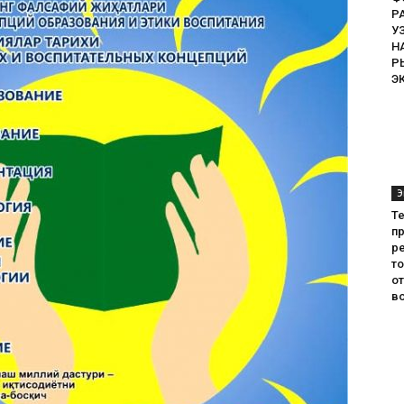
Р
У
Н
Р
Э
Э
Т
пр
ре
т
о
во