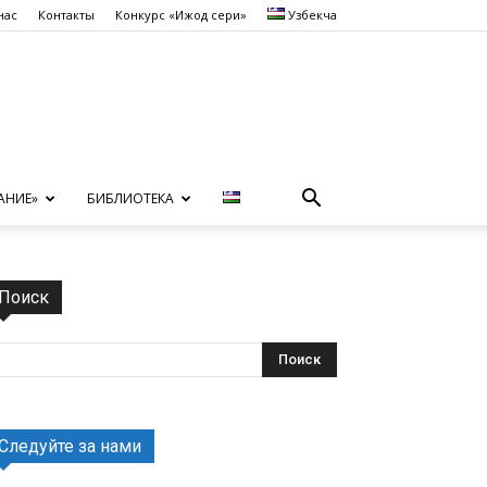
нас
Контакты
Конкурс «Ижод сеҳри»
Узбекча
АНИЕ»
БИБЛИОТЕКА
Поиск
Следуйте за нами