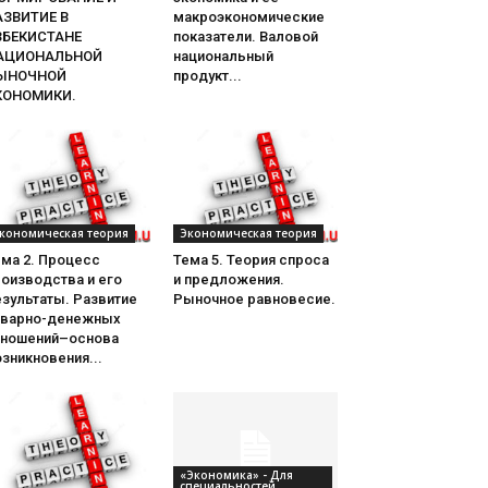
АЗВИТИЕ В
макроэкономические
ЗБЕКИСТАНЕ
показатели. Валовой
АЦИОНАЛЬНОЙ
национальный
ЫНОЧНОЙ
продукт...
КОНОМИКИ.
кономическая теория
Экономическая теория
ема 2. Процесс
Тема 5. Теория спроса
оизводства и его
и предложения.
зультаты. Развитие
Рыночное равновесие.
оварно-денежных
тношений–основа
зникновения...
«Экономика» - Для
специальностей