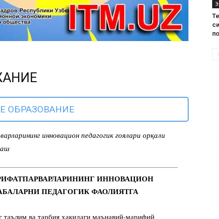
Э
Те
с
п
ЖАНИЕ
Е ОБРАЗОВАНИЕ
рларининг инновацион педагогик ғоялари орқали
лаш
ЪРИФАТПАРВАРЛАРИНИНГ ИННОВАЦИОН
АБАЛАРНИ ПЕДАГОГИК ФАОЛИЯТГА
 таълим ва тарбия ҳақидаги маънавий-марифий