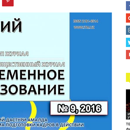
технологий
И
у
ТЕ
Ф