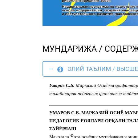
МУНДАРИЖА / СОДЕР
ОЛИЙ ТАЪЛИМ / ВЫСШЕ
Умаров С.Б.
Марказий Осиё маърифатпарва
талабаларни педагогик фаолиятга тайёр
УМАРОВ С.Б. МАРКАЗИЙ ОСИЁ МА
ПЕДАГОГИК ҒОЯЛАРИ ОРҚАЛИ ТАЛ
ТАЙЁРЛАШ
Мақолада Ўрта осиёлик мутафаккирларнинг