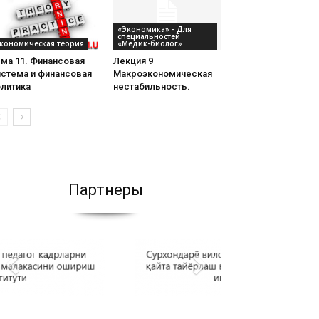
«Экономика» - Для
специальностей
кономическая теория
«Медик-биолог»
ма 11. Финансовая
Лекция 9
истема и финансовая
Макроэкономическая
олитика
нестабильность.
Партнеры