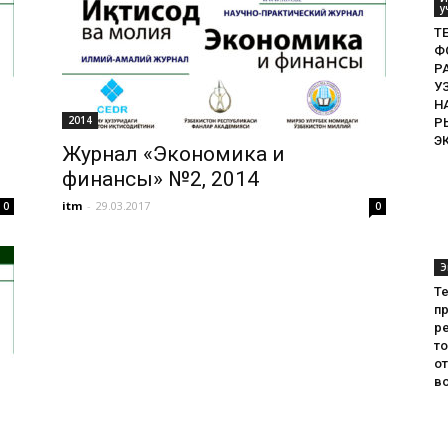
у
ТЕ
Ф
Р
У
Н
2014
Р
Э
Журнал «Экономика и
финансы» №2, 2014
itm
-
29.03.2017
0
0
Э
Т
пр
ре
т
о
во