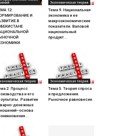
чений
Экономическая теория
МА 12.
Тема 9. Национальная
ОРМИРОВАНИЕ И
экономика и ее
АЗВИТИЕ В
макроэкономические
ЗБЕКИСТАНЕ
показатели. Валовой
АЦИОНАЛЬНОЙ
национальный
ЫНОЧНОЙ
продукт...
КОНОМИКИ.
кономическая теория
Экономическая теория
ема 2. Процесс
Тема 5. Теория спроса
оизводства и его
и предложения.
зультаты. Развитие
Рыночное равновесие.
оварно-денежных
тношений–основа
зникновения...