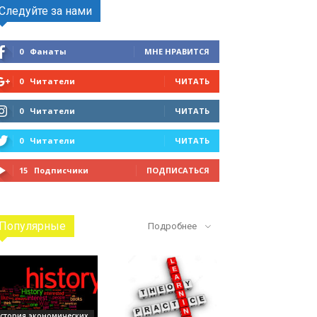
Следуйте за нами
0
Фанаты
МНЕ НРАВИТСЯ
0
Читатели
ЧИТАТЬ
0
Читатели
ЧИТАТЬ
0
Читатели
ЧИТАТЬ
15
Подписчики
ПОДПИСАТЬСЯ
Популярные
Подробнее
стория экономических