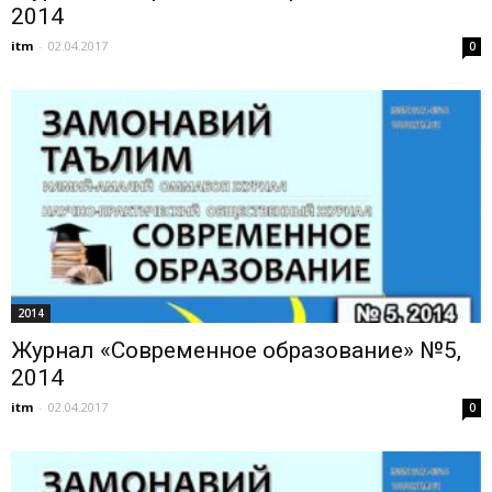
2014
itm
-
02.04.2017
0
2014
Журнал «Современное образование» №5,
2014
itm
-
02.04.2017
0