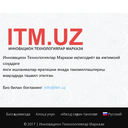
Инновацион Технологиялар Маркази иқтисодиёт ва ижтимоий
соҳадаги
янги ишланмалар яратишни янада такомиллаштириш
мақсадида ташкил этилган.
Биз билан боғланинг:
info@itm.uz
Биз ҳақимизда
Алоқа учун
«Ижод сеҳри» танлови
Русский
© 2017 | Инновацион Технологиялар Маркази