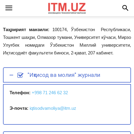
Таҳририят манзили:
100174, Ўзбекистон Республикаси,
Тошкент шаҳри, Олмазор тумани, Университет кўчаси, Мирзо
Улуғбек номидаги Ўзбекистон Миллий университети,
Иқтисодиёт факультети биноси, 2-қават, 207 кабинет.
"Иқтисод ва молия" журнали
Телефон:
+998 71 246 62 32
Э-почта:
iqtisodvamoliya@itm.uz