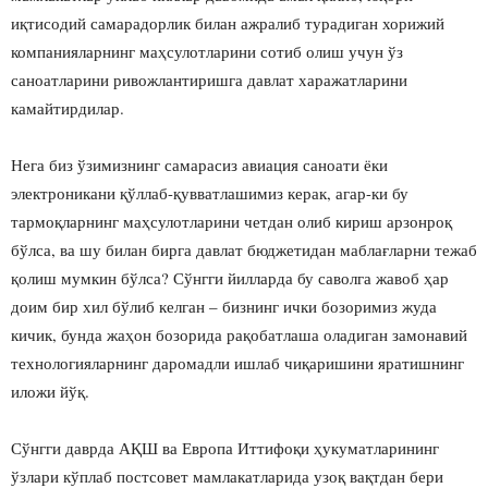
иқтисодий самарадорлик билан ажралиб турадиган хорижий
компанияларнинг маҳсулотларини сотиб олиш учун ўз
саноатларини ривожлантиришга давлат харажатларини
камайтирдилар.
Нега биз ўзимизнинг самарасиз авиация саноати ёки
электроникани қўллаб-қувватлашимиз керак, агар-ки бу
тармоқларнинг маҳсулотларини четдан олиб кириш арзонроқ
бўлса, ва шу билан бирга давлат бюджетидан маблағларни тежаб
қолиш мумкин бўлса? Сўнгги йилларда бу саволга жавоб ҳар
доим бир хил бўлиб келган – бизнинг ички бозоримиз жуда
кичик, бунда жаҳон бозорида рақобатлаша оладиган замонавий
технологияларнинг даромадли ишлаб чиқаришини яратишнинг
иложи йўқ.
Сўнгги даврда АҚШ ва Европа Иттифоқи ҳукуматларининг
ўзлари кўплаб постсовет мамлакатларида узоқ вақтдан бери