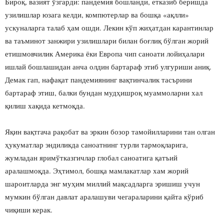
Бироқ, вазият ўзгарди: пандемия бошланди, етказиб беришда
узилишлар юзага келди, компютерлар ва бошқа «ақлли»
ускуналарга талаб ҳам ошди. Лекин кўп жиҳатдан карантинлар
ва таъминот занжири узилишлари билан боғлиқ бўлган жорий
етишмовчилик Америка ёки Европа чип саноати лойиҳалари
ишлай бошлашидан анча олдин бартараф этиб улгуриши аниқ.
Демак гап, нафақат пандемиянинг вақтинчалик тасърини
бартараф этиш, балки бундан мудҳишроқ муаммоларни хал
қилиш хақида кетмоқда.
Яқин вақтгача рақобат ва эркин бозор тамойилларини тан олган
ҳукуматлар эндиликда саноатнинг турли тармоқларига,
жумладан яримўтказгичлар глобал саноатига қатъий
аралашмоқда. Эҳтимол, бошқа мамлакатлар хам жорий
шароитларда энг муҳим миллий мақсадларга эришиш учун
мумкин бўлган давлат аралашуви чегараларини қайта кўриб
чиқиши керак.