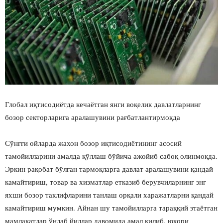
Глобал иқтисодиётда кечаётган янги воқелик давлатларнинг
бозор секторларига аралашувини рағбатлантирмоқда
Сўнгги ойларда жахон бозор иқтисодиётининг асосий
тамойилларини амалда қўллаш бўйича ажойиб сабоқ олинмоқда.
Эркин рақобат бўлган тармоқларга давлат аралашувини қандай
камайтириш, товар ва хизматлар етказиб берувчиларнинг энг
яхши бозор таклифларини танлаш орқали харажатларни қандай
камайтириш мумкин. Айнан шу тамойилларга тараққий этаётган
мамлакатлар ўнлаб йиллар давомида амал қилиб, юқори