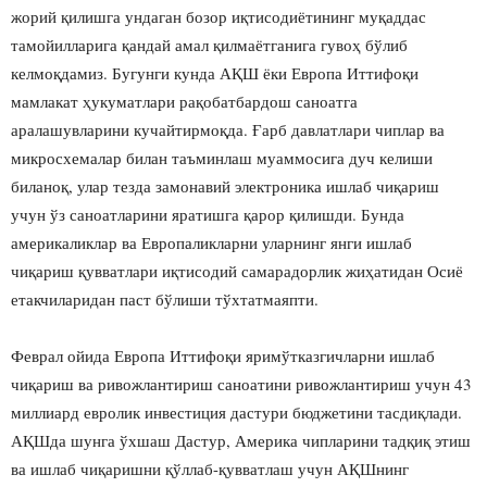
жорий қилишга ундаган бозор иқтисодиётининг муқаддас
тамойилларига қандай амал қилмаётганига гувоҳ бўлиб
келмоқдамиз. Бугунги кунда АҚШ ёки Европа Иттифоқи
мамлакат ҳукуматлари рақобатбардош саноатга
аралашувларини кучайтирмоқда. Ғарб давлатлари чиплар ва
микросхемалар билан таъминлаш муаммосига дуч келиши
биланоқ, улар тезда замонавий электроника ишлаб чиқариш
учун ўз саноатларини яратишга қарор қилишди. Бунда
америкаликлар ва Европаликларни уларнинг янги ишлаб
чиқариш қувватлари иқтисодий самарадорлик жиҳатидан Осиё
етакчиларидан паст бўлиши тўхтатмаяпти.
Феврал ойида Европа Иттифоқи яримўтказгичларни ишлаб
чиқариш ва ривожлантириш саноатини ривожлантириш учун 43
миллиард евролик инвестиция дастури бюджетини тасдиқлади.
АҚШда шунга ўхшаш Дастур, Америка чипларини тадқиқ этиш
ва ишлаб чиқаришни қўллаб-қувватлаш учун АҚШнинг