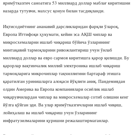
яримўтказгич саноатига 53 миллиард доллар маблағ киритишни
назарда тутувчи, махсус қонун билан тасдиқланди.
Иқтисодиётнинг ананавий дарсликларидан фарқли ўлароқ,
Европа Иттифоқи ҳукумати, кейин эса АҚШ чиплар ва
микросхемаларни ишлаб чиқариш бўйича ўзларининг
минтақавий тармоқларини ривожлантириш учун ўнлаб
миллиард доллар ва евро сармоя киритишга қарор қилишди. Бу
қарорлар вақтинчалик миллий электроника ишлаб чиқариш
тармоқларига микрочиплар тақчиллигини бартараф этишга
қаратилган уринишларга алоқаси йўқлиги аниқ. Пандемиядан
олдин Америка ва Европа компаниялари осиёлик ишлаб
чиқарувчилардан чиплар ва микросхемалар сотиб олишни кенг
йўлга қўйган эди. Ва улар яримўтказгичларни ишлаб чиқиш,
лойиҳалаш ва ишлаб чиқариш учун ўзларининг
инфратузилмаларини қуришни режалаштирмаганлар.