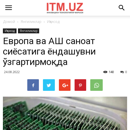
Домой
Янгиликлар
Иқтисод
Иқтисод
Янгиликлар
Европа ва АҚШ саноат
сиёсатига ёндашувни
ўзгартирмоқда
24.08.2022
140
0