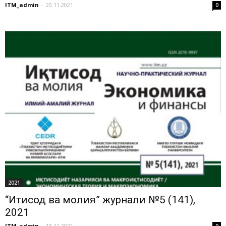
ITM_admin
-
20.11.2021
0
2021
“Иқтисод ва молия” журнали №5 (141),
2021
ITM_admin
-
18.11.2021
0