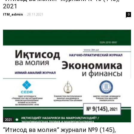
2021
ITM_admin
-
28.11.2021
0
2021
“Иқтисод ва молия” журнали №9 (145),