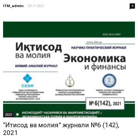
ITM_admin
-
23.11.2021
0
2021
“Иқтисод ва молия” журнали №6 (142),
2021