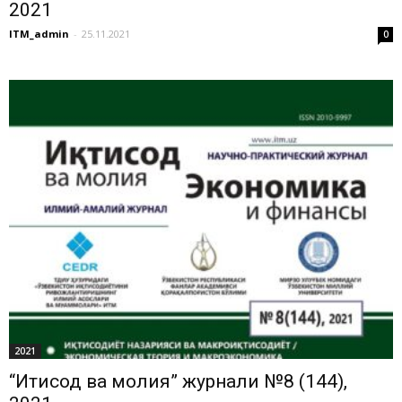
2021
ITM_admin
-
25.11.2021
0
2021
“Иқтисод ва молия” журнали №8 (144),