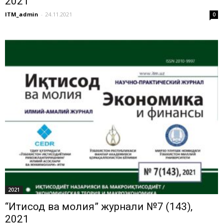
2021
ITM_admin
-
24.11.2021
0
2021
“Иқтисод ва молия” журнали №7 (143),
2021