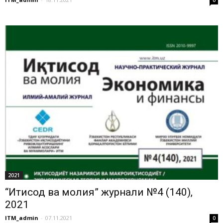
2021
“Иқтисод ва молия” журнали №4 (140),
2021
ITM_admin
-
07.11.2021
0