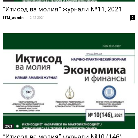
“Иқтисод ва молия” журнали №11, 2021
ITM_admin
-
12.12.2021
0
2021
“Иқтисод ва молия” журнали №10 (146),