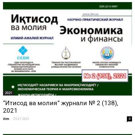
2021
“Иқтисод ва молия” журнали № 2 (138),
2021
itm
-
25.07.2021
0