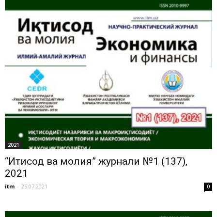
2021
“Иқтисод ва молия” журнали №1 (137),
2021
itm
-
25.07.2021
0