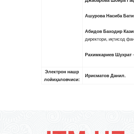
Джабарова Шоира Га
Ашурова Насиба Бати
Абидов Баходир Каз
директори, иқтисод фан
Рахимкариев Шухрат
–
Электрон нашр
Ирисматов Данил.
лойи
ҳ
аловчиси
: