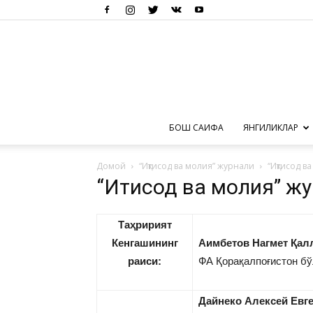
БОШ САҲИФА
ЯНГИЛИКЛАР
Домой
“Иқтисод ва молия” журнали
“Иқтисод в
“Иқтисод ва молия” ж
Та
ҳ
ририя
т
Кенгашининг
Аимбетов Нагмет Қал
раиси:
ФА Қорақалпоғистон бў
Дайнеко Алексей Евг