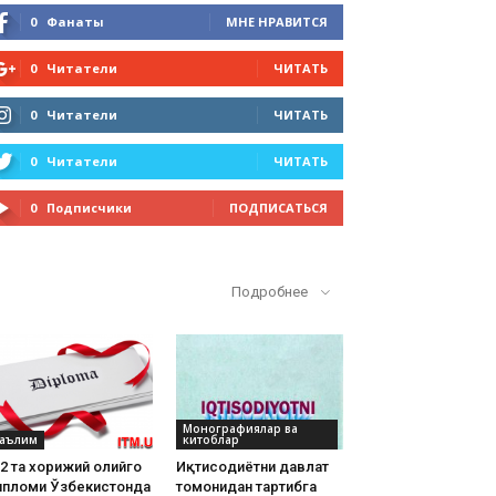
0
Фанаты
МНЕ НРАВИТСЯ
0
Читатели
ЧИТАТЬ
0
Читатели
ЧИТАТЬ
0
Читатели
ЧИТАТЬ
0
Подписчики
ПОДПИСАТЬСЯ
Кўп ўқилганлар
Подробнее
Монографиялар ва
аълим
китоблар
2 та хорижий олийгоҳ
Иқтисодиётни давлат
ипломи Ўзбекистонда
томонидан тартибга