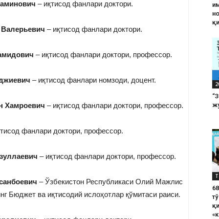
даминович
– иқтисод фанлари доктори.
им
н
қ
 Валерьевич
– иқтисод фанлари доктори.
амидович
– иқтисод фанлари доктори, профессор.
аджиевич
– иқтисод фанлари номзоди, доцент.
2
“
н Хамроевич
– иқтисод фанлари доктори, профессор.
жу
тисод фанлари доктори, профессор.
зуллаевич
– иқтисод фанлари доктори, профессор.
Т
санбоевич
– Ўзбекистон Республикаси Олий Мажлис
6
нг Бюджет ва иқтисодий ислоҳотлар қўмитаси раиси.
тў
қ
«к