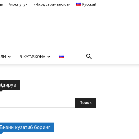
да
Алоқа учун
«Ижод сеҳри» танлови
Русский
АЛИ
Э-КУТУБХОНА
Қидирув
Бизни кузатиб боринг