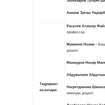
Эшназаров Тўлқин Ш
Авазов Эргаш Хидир
Расулев Алишер Фай
профессор.
Муминов Нозим
– Бош
доцент.
Махмудов Носир Мах
Абдувалиев Абдулаз
Та
ҳ
ририят
Насретдинова Шахно
аъзолари
:
номзоди, доцент.