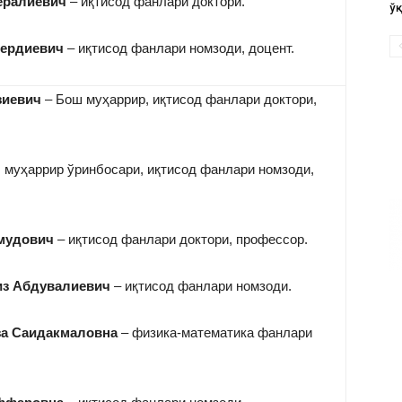
ералиевич
– иқтисод фанлари доктори.
ў
бердиевич
– иқтисод фанлари номзоди, доцент.
зиевич
– Бош муҳаррир, иқтисод фанлари доктори,
 муҳаррир ўринбосари, иқтисод фанлари номзоди,
мудович
– иқтисод фанлари доктори, профессор.
из Абдувалиевич
– иқтисод фанлари номзоди.
за Саидакмаловна
– физика-математика фанлари