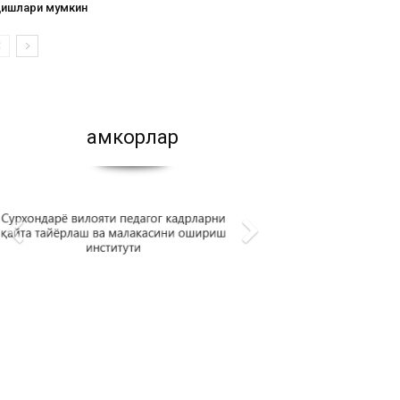
қишлари мумкин
Ҳамкорлар