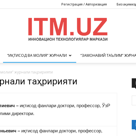
Регистрация / Авторизация
Биз ҳақимиз
“ИҚТИСОД ВА МОЛИЯ” ЖУРНАЛИ
“ЗАМОНАВИЙ ТАЪЛИМ” ЖУРН
Инновацион
а молия” журнали таҳририяти
урнали таҳририяти
технологиялар
лиевич –
иқтисод фанлари доктори, профессор, ЎзР
лими директори.
еньевич –
иқтисод фанлари доктори, профессор,