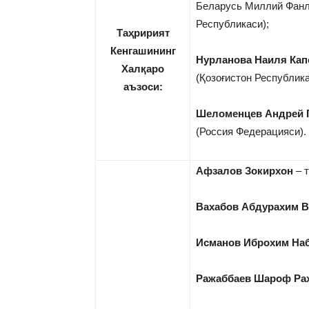
Беларусь Миллий Фанл
Республикаси);
Таҳририят
Кенгашининг
Нурланова Наиля Кап
Халқаро
(Қозоғистон Республика
аъзоси:
Шеломенцев Андрей 
(Россия Федерацияси).
Афзалов Зокирхон
– т
Вахабов Абдурахим В
Исманов Иброхим На
Ражаббаев Шароф Ра