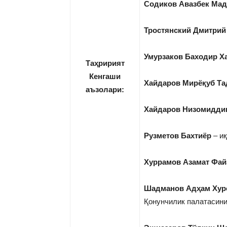
Содиков Авазбек Ма
Тростянский Дмитрий
Умурзаков Баходир Х
Та
ҳ
ририят
Кенгаши
Хайдаров Мирёқуб Т
аъзолари
:
Хайдаров Низомидди
Рузметов Бахтиёр
– иқ
Хуррамов Азамат Фай
Шадманов Адҳам Хур
Қонунчилик палатасини