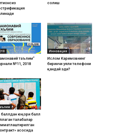
тиҳонсиз
солиш
острификация
илинади
018
Инновация
Замонавий таълим”
Ислом Каримовнинг
рнали №11, 2018
биринчи уяли телефони
қандай эди?
аълим
8 баллдан юқори балл
плаган талабалар
имматлаштирилган
онтракт» асосида