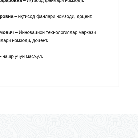
ффаровна
– иқтисод фанлари номзоди.
ровна
– иқтисод фанлари номзоди, доцент.
имович
– Инновацион технологиялар маркази
лари номзоди, доцент.
 нашр учун масъул.