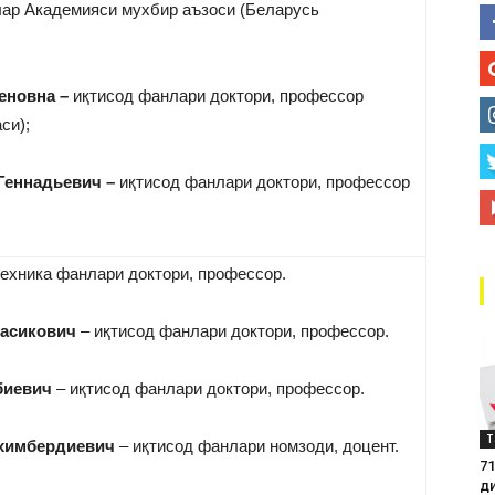
ар Академияси мухбир аъзоси (Беларусь
маркази
еновна –
иқтисод фанлари доктори, профессор
си);
Геннадьевич –
иқтисод фанлари доктори, профессор
ехника фанлари доктори, профессор.
асикович
– иқтисод фанлари доктори, профессор.
биевич
– иқтисод фанлари доктори, профессор.
Т
химбердиевич
– иқтисод фанлари номзоди, доцент.
71
д