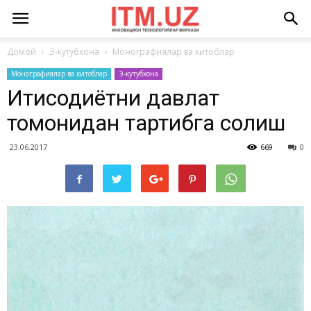
Домой
Э-кутубхона
Монографиялар ва китоблар
Монографиялар ва китоблар
Э-кутубхона
Иқтисодиётни давлат
томонидан тартибга солиш
23.06.2017
669
0