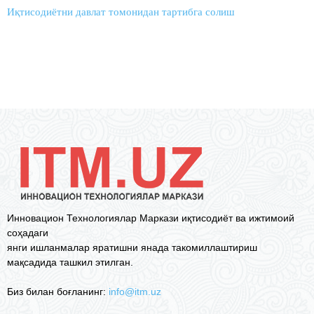
Иқтисодиётни давлат томонидан тартибга солиш
Инновацион Технологиялар Маркази иқтисодиёт ва ижтимоий
соҳадаги
янги ишланмалар яратишни янада такомиллаштириш
мақсадида ташкил этилган.
Биз билан боғланинг:
info@itm.uz