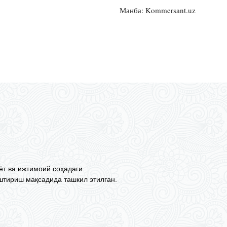
Манба: Kommersant.uz
ёт ва ижтимоий соҳадаги
тириш мақсадида ташкил этилган.