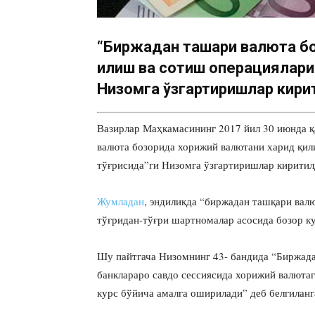
“Биржадан ташқари валюта б
қилиш ва сотиш операциялари
Низомга ўзгартиришлар кири
Вазирлар Маҳкамасининг 2017 йил 30 июнда қ
валюта бозорида хорижий валютани харид қил
тўғрисида”ги Низомга ўзгартиришлар киритил
Жумладан
, эндиликда “биржадан ташқари вал
тўғридан-тўғри шартномалар асосида бозор к
Шу пайтгача Низомнинг 43- бандида “Биржада
банклараро савдо сессиясида хорижий валютаг
курс бўйича амалга оширилади” деб белгиланг