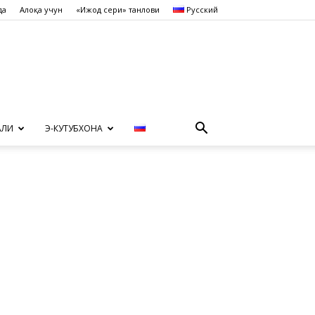
да
Алоқа учун
«Ижод сеҳри» танлови
Русский
АЛИ
Э-КУТУБХОНА