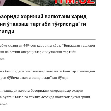
озорида хорижий валютани харид
ни ўтказиш тартиби тўғрисида”ги
тилди.
абул қилинган 449-сон қарорига кўра, “Биржадан ташқари
иш ва сотиш операцияларини ўтказиш тартиби
ди.
юта бозоридаги операциялар ваколатли банклар томонидан
урси бўйича амалга оширилади”ган бўлди.
н ташқари валюта бозоридаги операциялар охирги
а бўлган талаб ва таклиф асосида шаклланадиган эркин
анди.