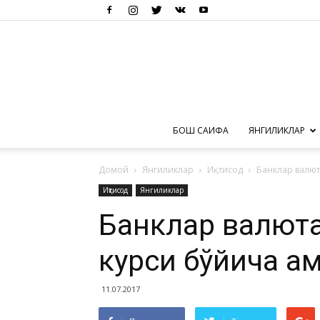
БОШ САҲИФА
ЯНГИЛИКЛАР
Домой
Янгиликлар
Иқтисод
Банклар валют
Иқтисод
Янгиликлар
Банклар валюта
курси бўйича а
11.07.2017