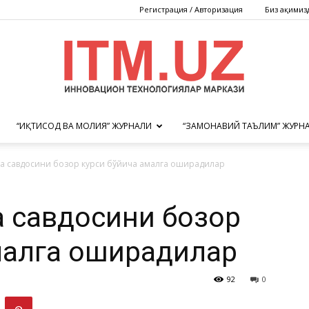
Регистрация / Авторизация
Биз ҳақимиз
“ИҚТИСОД ВА МОЛИЯ” ЖУРНАЛИ
“ЗАМОНАВИЙ ТАЪЛИМ” ЖУРН
Инновацион
а савдосини бозор курси бўйича амалга оширадилар
 савдосини бозор
технологиялар
малга оширадилар
92
0