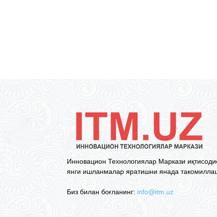
Инновацион Технологиялар Маркази иқтисоди
янги ишланмалар яратишни янада такомиллаш
Биз билан боғланинг:
info@itm.uz