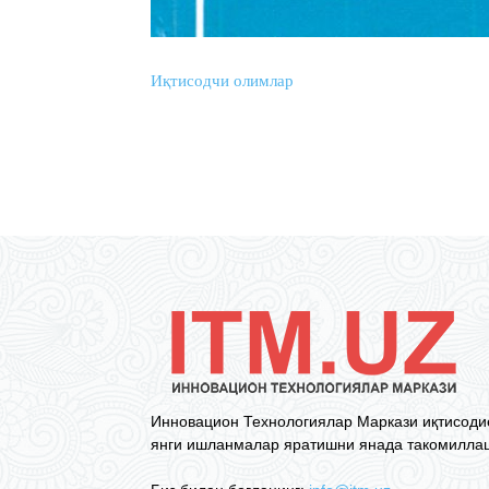
Иқтисодчи олимлар
Инновацион Технологиялар Маркази иқтисоди
янги ишланмалар яратишни янада такомиллаш