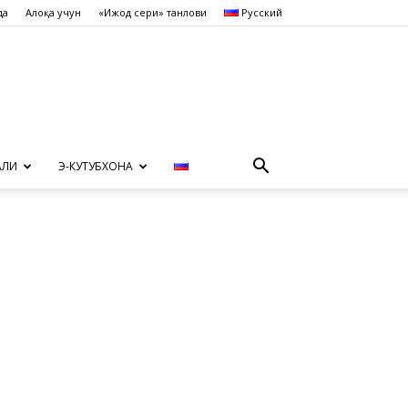
да
Алоқа учун
«Ижод сеҳри» танлови
Русский
АЛИ
Э-КУТУБХОНА