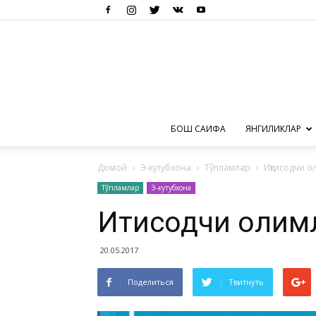
БОШ САҲИФА
ЯНГИЛИКЛАР
Домой
Э-кутубхона
Тўпламлар
Иқтисодчи 
Тўпламлар
Э-кутубхона
Иқтисодчи олим
20.05.2017
Поделиться
Твитнуть