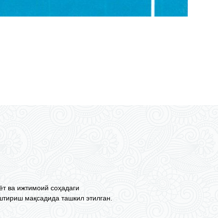
ёт ва ижтимоий соҳадаги
тириш мақсадида ташкил этилган.