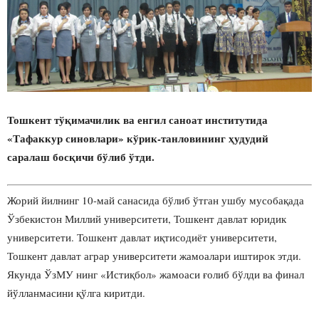
Тошкент тўқимачилик ва енгил саноат институтида
«Тафаккур синовлари» кўрик-танловининг ҳудудий
саралаш босқичи бўлиб ўтди.
Жорий йилнинг 10-май санасида бўлиб ўтган ушбу мусобақада
Ўзбекистон Миллий университети, Тошкент давлат юридик
университети. Тошкент давлат иқтисодиёт университети,
Тошкент давлат аграр университети жамоалари иштирок этди.
Якунда ЎзМУ нинг «Истиқбол» жамоаси ғолиб бўлди ва финал
йўлланмасини қўлга киритди.