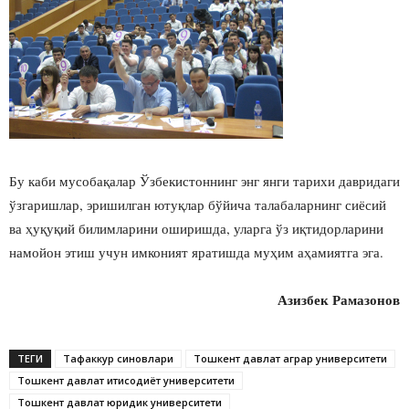
Бу каби мусобақалар Ўзбекистоннинг энг янги тарихи давридаги
ўзгаришлар, эришилган ютуқлар бўйича талабаларнинг сиёсий
ва ҳуқуқий билимларини оширишда, уларга ўз иқтидорларини
намойон этиш учун имконият яратишда муҳим аҳамиятга эга.
Азизбек Рамазонов
ТЕГИ
Тафаккур синовлари
Тошкент давлат аграр университети
Тошкент давлат иқтисодиёт университети
Тошкент давлат юридик университети