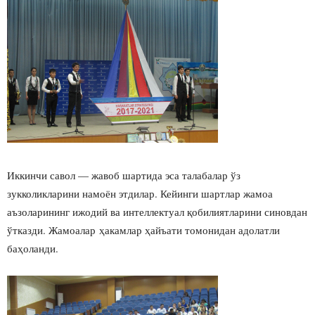
Иккинчи савол — жавоб шартида эса талабалар ўз
зукколикларини намоён этдилар. Кейинги шартлар жамоа
аъзоларининг ижодий ва интеллектуал қобилиятларини синовдан
ўтказди. Жамоалар ҳакамлар ҳайъати томонидан адолатли
баҳоланди.