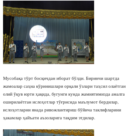
Мусобақа тўрт босқичдан иборат бўлди. Биринчи шартда
жамоалар саҳна кўринишлари орқали ўзлари таҳсил олаётган
олий ўқув юрти ҳақида, бугунги кунда жамиятимизда амалга
оширилаётган ислоҳотлар тўғрисида маълумот бердилар,
ислоҳотларни янада ривожлантириш бўйича таклифларини
ҳакамлар ҳайъати аъзоларига тақдим этдилар.