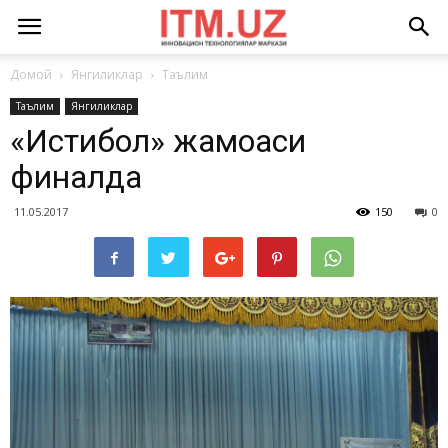
Домой
Янгиликлар
Таълим
Таълим
Янгиликлар
«Истиқбол» жамоаси
финалда
11.05.2017
150
0