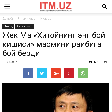
Домой
Янгиликлар
Иқтисод
Иқтисод
Янгиликлар
Жек Ма «Хитойнинг энг бой
кишиси» мақомини рақибига
бой берди
11.08.2017
124
0