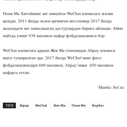
Пони Ма Хитойнинг энг оммабоп WeChat иловасига эгалик
қилади. 2011 йилда эълон қилинган мессенжер 2017 йилда
жаҳондаги энг оммалашган дастурлардан бирига айланди. Айни
пайтда унинг 938 миллион нафар фойдаланувчиси бор.
WeChat иловасига қарши Жек Ма томонидан Alipay иловаси
ишга туширилган эди. 2017 йилда WeChat’нинг фаол
фойдаланувчилари 600 миллион, Alipay’ники 450 миллион
нафарга етган.
Манба: Sof.uz
ТЕГИ
Alipay
WeChat
Жек Ма
Пони Ма
Форбес