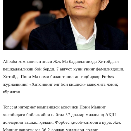
Alibaba компанияси эгаси Жек Ма бадавлатликда Хитойдаги
пешқадамликни бой берди. 7 август куни унинг фамилиядоши,
Хитойда Пони Ма номи билан танилган тадбиркор Forbes
журналининг «Хитойнинг энг бой кишиси» мақомига лойиқ
кўрилган.
Tencent интернет компанияси асосчиси Пони Манинг
ҳисобидаги бойлик айни пайтда 37 доллар миллиард АҚШ
долларини ташкил қилади. Форбес ҳисоб-китобига кўра, Жек
Манинг давлати эса 36.2 доллар миллиард доллар.