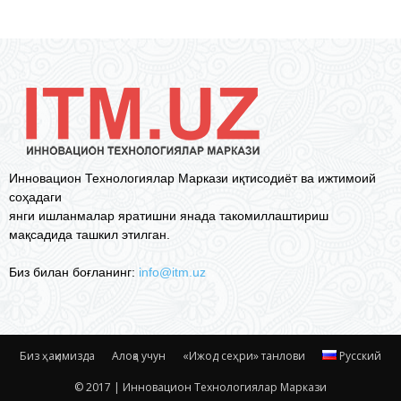
Инновацион Технологиялар Маркази иқтисодиёт ва ижтимоий
соҳадаги
янги ишланмалар яратишни янада такомиллаштириш
мақсадида ташкил этилган.
Биз билан боғланинг:
info@itm.uz
Биз ҳақимизда
Алоқа учун
«Ижод сеҳри» танлови
Русский
© 2017 | Инновацион Технологиялар Маркази