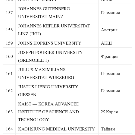
JOHANNES GUTENBERG
157
Германия
UNIVERSITAT MAINZ
JOHANNES KEPLER UNIVERSITAT
158
Австрия
LINZ (JKU)
159
JOHNS HOPKINS UNIVERSITY
АҚШ
JOSEPH FOURIER UNIVERSITY
160
Франция
(GRENOBLE 1)
JULIUS-MAXIMILIANS-
161
Германия
UNIVERSITAT WURZBURG
JUSTUS LIEBIG UNIVERSITY
162
Германия
GIESSEN
KAIST — KOREA ADVANCED
163
INSTITUTE OF SCIENCE AND
Ж.Корея
TECHNOLOGY
164
KAOHSIUNG MEDICAL UNIVERSITY
Тайван