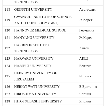
TECHNOLOGY
118
GRIFFITH UNIVERSITY
Австралия
GWANGJU INSTITUTE OF SCIENCE
119
Ж.Корея
AND TECHNOLOGY (GIST)
120
HANNOVER MEDICAL SCHOOL
Германия
121
HANYANG UNIVERSITY
Ж.Корея
HARBIN INSTITUTE OF
122
Хитой
TECHNOLOGY
123
HARVARD UNIVERSITY
АҚШ
124
HASSELT UNIVERSITY
Бельгия
HEBREW UNIVERSITY OF
125
Исроил
JERUSALEM
126
HERIOT-WATT UNIVERSITY
Б.Британия
127
HIROSHIMA UNIVERSITY
Япония
128
HITOTSUBASHI UNIVERSITY
Япония