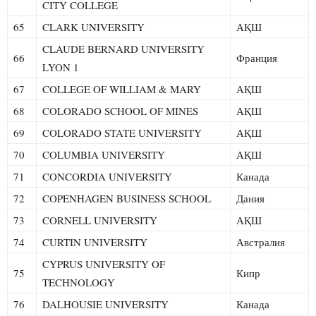
CITY COLLEGE
65
CLARK UNIVERSITY
АҚШ
CLAUDE BERNARD UNIVERSITY
66
Франция
LYON 1
67
COLLEGE OF WILLIAM & MARY
АҚШ
68
COLORADO SCHOOL OF MINES
АҚШ
69
COLORADO STATE UNIVERSITY
АҚШ
70
COLUMBIA UNIVERSITY
АҚШ
71
CONCORDIA UNIVERSITY
Канада
72
COPENHAGEN BUSINESS SCHOOL
Дания
73
CORNELL UNIVERSITY
АҚШ
74
CURTIN UNIVERSITY
Австралия
CYPRUS UNIVERSITY OF
75
Кипр
TECHNOLOGY
76
DALHOUSIE UNIVERSITY
Канада