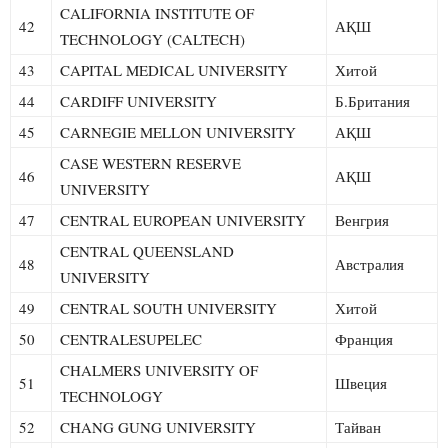
CALIFORNIA INSTITUTE OF
42
АҚШ
TECHNOLOGY (CALTECH)
43
CAPITAL MEDICAL UNIVERSITY
Хитой
44
CARDIFF UNIVERSITY
Б.Британия
45
CARNEGIE MELLON UNIVERSITY
АҚШ
CASE WESTERN RESERVE
46
АҚШ
UNIVERSITY
47
CENTRAL EUROPEAN UNIVERSITY
Венгрия
CENTRAL QUEENSLAND
48
Австралия
UNIVERSITY
49
CENTRAL SOUTH UNIVERSITY
Хитой
50
CENTRALESUPELEC
Франция
CHALMERS UNIVERSITY OF
51
Швеция
TECHNOLOGY
52
CHANG GUNG UNIVERSITY
Тайван