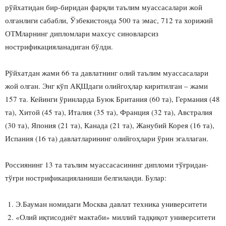
рўйхатидан бир-биридан фарқли таълим муассасалари жой
олганлиги сабабли, Ўзбекистонда 500 та эмас, 712 та хорижий
ОТМларнинг дипломлари махсус синовларсиз
нострификацияланадиган бўлди.
Рўйхатдан жами 66 та давлатнинг олий таълим муассасалари
жой олган. Энг кўп АҚШдаги олийгоҳлар киритилган – жами
157 та. Кейинги ўринларда Буюк Британия (60 та), Германия (48
та), Хитой (45 та), Италия (35 та), Франция (32 та), Австралия
(30 та), Япония (21 та), Канада (21 та), Жанубий Корея (16 та),
Испания (16 та) давлатларининг олийгоҳлари ўрин эгаллаган.
Россиянинг 13 та таълим муассасасининг дипломи тўғридан-
тўғри нострификацияланиши белгиланди. Булар:
Э.Бауман номидаги Москва давлат техника университети
«Олий иқтисодиёт мактаби» миллий тадқиқот университети