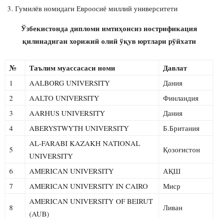
Гумилёв номидаги Евроосиё миллий университети
Ўзбекистонда дипломи имтиҳонсиз нострификация
қилинадиган хорижий олий ўқув юртлари рўйхати
№
Таълим муассасаси номи
Давлат
1
AALBORG UNIVERSITY
Дания
2
AALTO UNIVERSITY
Финландия
3
AARHUS UNIVERSITY
Дания
4
ABERYSTWYTH UNIVERSITY
Б.Британия
AL-FARABI KAZAKH NATIONAL
5
Қозоғистон
UNIVERSITY
6
AMERICAN UNIVERSITY
АҚШ
7
AMERICAN UNIVERSITY IN CAIRO
Миср
AMERICAN UNIVERSITY OF BEIRUT
8
Ливан
(AUB)