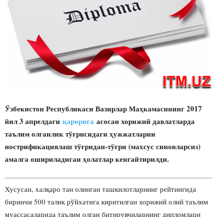
Ўзбекистон Республикаси Вазирлар Маҳкамасининг 2017
йил 3 апрелдаги
қарорига
асосан хорижий давлатларда
таълим олганлик тўғрисидаги ҳужжатларни
нострификациялаш тўғридан-тўғри (махсус синовларсиз)
амалга ошириладиган ҳолатлар кенгайтирилди.
Хусусан, халқаро тан олинган ташкилотларнинг рейтингида
биринчи 500 талик рўйхатига киритилган хорижий олий таълим
муассасаларида таълим олган битирувчиларнинг дипломлари