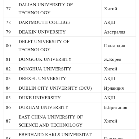
DALIAN UNIVERSITY OF
77
Хитой
TECHNOLOGY
78
DARTMOUTH COLLEGE
АҚШ
79
DEAKIN UNIVERSITY
Австралия
DELFT UNIVERSITY OF
80
Голландия
TECHNOLOGY
81
DONGGUK UNIVERSITY
Ж.Корея
82
DONGHUA UNIVERSITY
Хитой
83
DREXEL UNIVERSITY
АҚШ
84
DUBLIN CITY UNIVERSITY (DCU)
Ирландия
85
DUKE UNIVERSITY
АҚШ
86
DURHAM UNIVERSITY
Б.Британия
EAST CHINA UNIVERSITY OF
87
Хитой
SCIENCE AND TECHNOLOGY
EBERHARD KARLS UNIVERSITAT
88
Германия