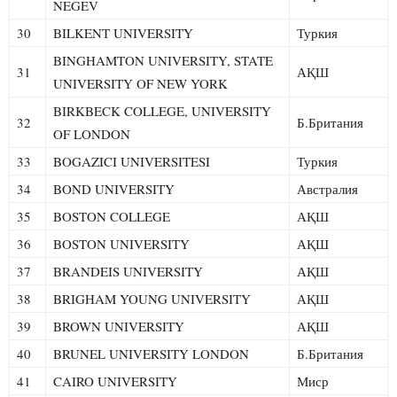
NEGEV
30
BILKENT UNIVERSITY
Туркия
BINGHAMTON UNIVERSITY, STATE
31
АҚШ
UNIVERSITY OF NEW YORK
BIRKBECK COLLEGE, UNIVERSITY
32
Б.Британия
OF LONDON
33
BOGAZICI UNIVERSITESI
Туркия
34
BOND UNIVERSITY
Австралия
35
BOSTON COLLEGE
АҚШ
36
BOSTON UNIVERSITY
АҚШ
37
BRANDEIS UNIVERSITY
АҚШ
38
BRIGHAM YOUNG UNIVERSITY
АҚШ
39
BROWN UNIVERSITY
АҚШ
40
BRUNEL UNIVERSITY LONDON
Б.Британия
41
CAIRO UNIVERSITY
Миср