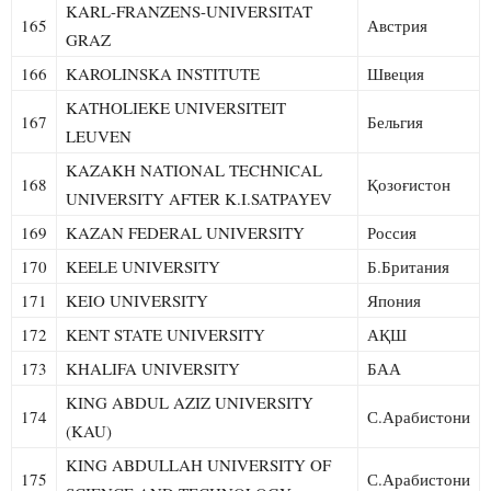
KARL-FRANZENS-UNIVERSITAT
165
Австрия
GRAZ
166
KAROLINSKA INSTITUTE
Швеция
KATHOLIEKE UNIVERSITEIT
167
Бельгия
LEUVEN
KAZAKH NATIONAL TECHNICAL
168
Қозоғистон
UNIVERSITY AFTER K.I.SATPAYEV
169
KAZAN FEDERAL UNIVERSITY
Россия
170
KEELE UNIVERSITY
Б.Британия
171
KEIO UNIVERSITY
Япония
172
KENT STATE UNIVERSITY
АҚШ
173
KHALIFA UNIVERSITY
БАА
KING ABDUL AZIZ UNIVERSITY
174
С.Арабистони
(KAU)
KING ABDULLAH UNIVERSITY OF
175
С.Арабистони