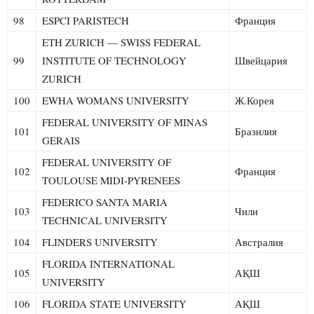
98
ESPCI PARISTECH
Франция
ETH ZURICH — SWISS FEDERAL
99
INSTITUTE OF TECHNOLOGY
Швейцария
ZURICH
100
EWHA WOMANS UNIVERSITY
Ж.Корея
FEDERAL UNIVERSITY OF MINAS
101
Бразилия
GERAIS
FEDERAL UNIVERSITY OF
102
Франция
TOULOUSE MIDI-PYRENEES
FEDERICO SANTA MARIA
103
Чили
TECHNICAL UNIVERSITY
104
FLINDERS UNIVERSITY
Австралия
FLORIDA INTERNATIONAL
105
АҚШ
UNIVERSITY
106
FLORIDA STATE UNIVERSITY
АҚШ