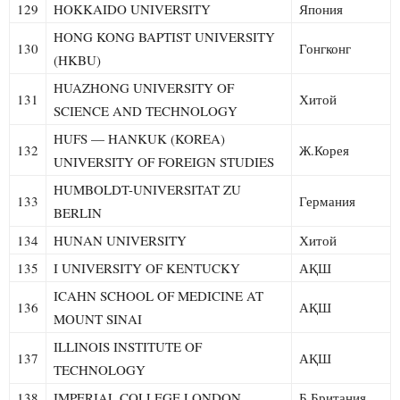
129
HOKKAIDO UNIVERSITY
Япония
HONG KONG BAPTIST UNIVERSITY
130
Гонгконг
(HKBU)
HUAZHONG UNIVERSITY OF
131
Хитой
SCIENCE AND TECHNOLOGY
HUFS — HANKUK (KOREA)
132
Ж.Корея
UNIVERSITY OF FOREIGN STUDIES
HUMBOLDT-UNIVERSITAT ZU
133
Германия
BERLIN
134
HUNAN UNIVERSITY
Хитой
135
I UNIVERSITY OF KENTUCKY
АҚШ
ICAHN SCHOOL OF MEDICINE AT
136
АҚШ
MOUNT SINAI
ILLINOIS INSTITUTE OF
137
АҚШ
TECHNOLOGY
138
IMPERIAL COLLEGE LONDON
Б.Британия