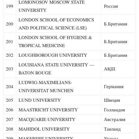
LOMONOSOV MOSCOW STATE
199
Россия
UNIVERSITY
LONDON SCHOOL OF ECONOMICS
200
Б.Британия
AND POLITICAL SCIENCE (LSE)
LONDON SCHOOL OF HYGIENE &
201
Б.Британия
TROPICAL MEDICINE
202
LOUGHBOROUGH UNIVERSITY
Б.Британия
LOUISIANA STATE UNIVERSITY —
203
АҚШ
BATON ROUGE
LUDWIG-MAXIMILIANS-
204
Германия
UNIVERSITAT MUNCHEN
205
LUND UNIVERSITY
Швеция
206
MAASTRICHT UNIVERSITY
Голландия
207
MACQUARIE UNIVERSITY
Австралия
208
MAHIDOL UNIVERSITY
Таиланд
209
MAKERERE UNIVERSITY
Уганда