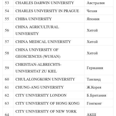
53
CHARLES DARWIN UNIVERSITY
Австралия
54
CHARLES UNIVERSITY IN PRAGUE
Чехия
55
CHIBA UNIVERSITY
Япония
CHINA AGRICULTURAL
56
Хитой
UNIVERSITY
57
CHINA MEDICAL UNIVERSITY
Хитой
CHINA UNIVERSITY OF
58
Хитой
GEOSCIENCES (WUHAN)
CHRISTIAN-ALBRECHTS-
59
Германия
UNIVERSITAT ZU KIEL
60
CHULALONGKORN UNIVERSITY
Таиланд
61
CHUNG-ANG UNIVERSITY
Ж.Корея
62
CITY UNIVERSITY LONDON
Б.Британия
63
CITY UNIVERSITY OF HONG KONG
Гонгконг
CITY UNIVERSITY OF NEW YORK
64
АҚШ