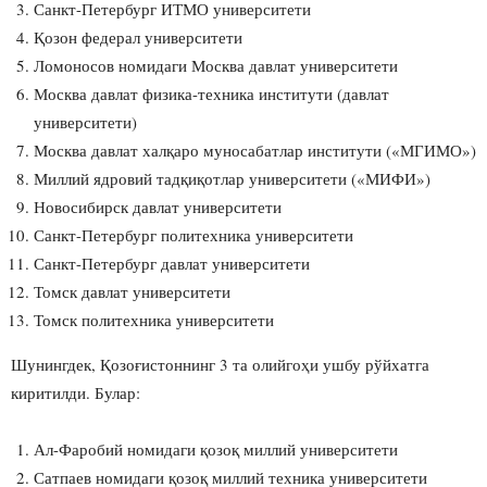
Санкт-Петербург ИТМО университети
Қозон федерал университети
Ломоносов номидаги Москва давлат университети
Москва давлат физика-техника институти (давлат
университети)
Москва давлат халқаро муносабатлар институти («МГИМО»)
Миллий ядровий тадқиқотлар университети («МИФИ»)
Новосибирск давлат университети
Санкт-Петербург политехника университети
Санкт-Петербург давлат университети
Томск давлат университети
Томск политехника университети
Шунингдек, Қозоғистоннинг 3 та олийгоҳи ушбу рўйхатга
киритилди. Булар:
Ал-Фаробий номидаги қозоқ миллий университети
Сатпаев номидаги қозоқ миллий техника университети