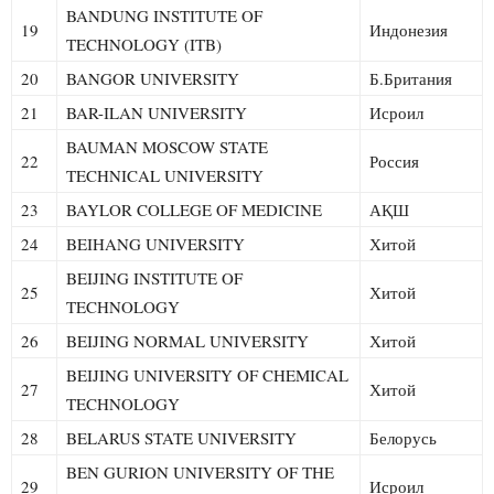
BANDUNG INSTITUTE OF
19
Индонезия
TECHNOLOGY (ITB)
20
BANGOR UNIVERSITY
Б.Британия
21
BAR-ILAN UNIVERSITY
Исроил
BAUMAN MOSCOW STATE
22
Россия
TECHNICAL UNIVERSITY
23
BAYLOR COLLEGE OF MEDICINE
АҚШ
24
BEIHANG UNIVERSITY
Хитой
BEIJING INSTITUTE OF
25
Хитой
TECHNOLOGY
26
BEIJING NORMAL UNIVERSITY
Хитой
BEIJING UNIVERSITY OF CHEMICAL
27
Хитой
TECHNOLOGY
28
BELARUS STATE UNIVERSITY
Белорусь
BEN GURION UNIVERSITY OF THE
29
Исроил