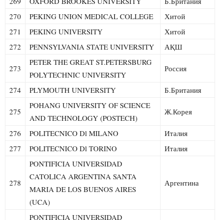
269
OXFORD BROOKES UNIVERSITY
Б.Британия
270
PEKING UNION MEDICAL COLLEGE
Хитой
271
PEKING UNIVERSITY
Хитой
272
PENNSYLVANIA STATE UNIVERSITY
АҚШ
PETER THE GREAT ST.PETERSBURG
273
Россия
POLYTECHNIC UNIVERSITY
274
PLYMOUTH UNIVERSITY
Б.Британия
POHANG UNIVERSITY OF SCIENCE
275
Ж.Корея
AND TECHNOLOGY (POSTECH)
276
POLITECNICO Dl MILANO
Италия
277
POLITECNICO Dl TORINO
Италия
PONTIFICIA UNIVERSIDAD
CATOLICA ARGENTINA SANTA
278
Аргентина
MARIA DE LOS BUENOS AIRES
(UCA)
PONTIFICIA UNIVERSIDAD