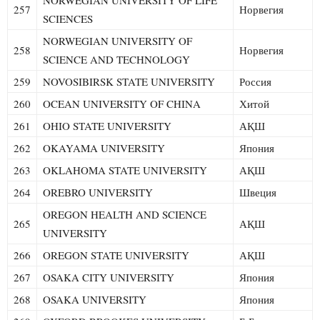
257
Норвегия
SCIENCES
NORWEGIAN UNIVERSITY OF
258
Норвегия
SCIENCE AND TECHNOLOGY
259
NOVOSIBIRSK STATE UNIVERSITY
Россия
260
OCEAN UNIVERSITY OF CHINA
Хитой
261
OHIO STATE UNIVERSITY
АҚШ
262
OKAYAMA UNIVERSITY
Япония
263
OKLAHOMA STATE UNIVERSITY
АҚШ
264
OREBRO UNIVERSITY
Швеция
OREGON HEALTH AND SCIENCE
265
АҚШ
UNIVERSITY
266
OREGON STATE UNIVERSITY
АҚШ
267
OSAKA CITY UNIVERSITY
Япония
268
OSAKA UNIVERSITY
Япония