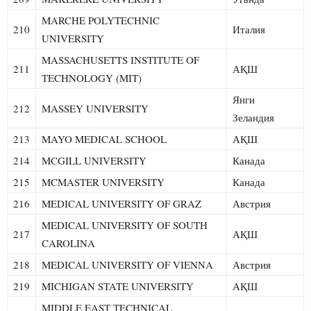
MARCHE POLYTECHNIC
210
Италия
UNIVERSITY
MASSACHUSETTS INSTITUTE OF
211
АҚШ
TECHNOLOGY (MIT)
Янги
212
MASSEY UNIVERSITY
Зеландия
213
MAYO MEDICAL SCHOOL
АҚШ
214
MCGILL UNIVERSITY
Канада
215
MCMASTER UNIVERSITY
Канада
216
MEDICAL UNIVERSITY OF GRAZ
Австрия
MEDICAL UNIVERSITY OF SOUTH
217
АҚШ
CAROLINA
218
MEDICAL UNIVERSITY OF VIENNA
Австрия
219
MICHIGAN STATE UNIVERSITY
АҚШ
MIDDLE EAST TECHNICAL