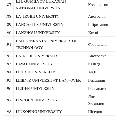
L.N. GUMILYOV EURASIAN
187
Қозоғистон
NATIONAL UNIVERSITY
188
LA TROBE UNIVERSITY
Австралия
189
LANCASTER UNIVERSITY
Б.Британия
190
LANZHOU UNIVERSITY
Хитой
LAPPEENRANTA UNIVERSITY OF
191
Финландия
TECHNOLOGY
192
LATROBE UNIVERSITY
Австралия
193
LAVAL UNIVERSITY
Канада
194
LEHIGH UNIVERSITY
АҚШ
195
LEIBNIZ UNIVERSITAT HANNOVER
Германия
196
LEIDEN UNIVERSITY
Голландия
Янги
197
LINCOLN UNIVERSITY
Зеландия
198
LINKOPING UNIVERSITY
Швеция