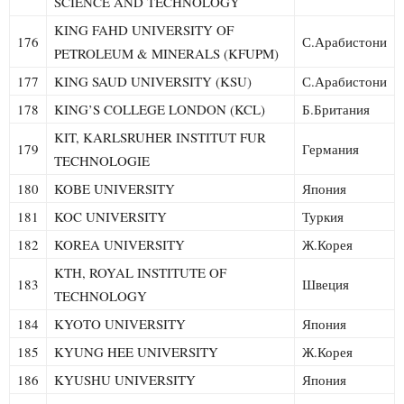
SCIENCE AND TECHNOLOGY
KING FAHD UNIVERSITY OF
176
С.Арабистони
PETROLEUM & MINERALS (KFUPM)
177
KING SAUD UNIVERSITY (KSU)
С.Арабистони
178
KING’S COLLEGE LONDON (KCL)
Б.Британия
KIT, KARLSRUHER INSTITUT FUR
179
Германия
TECHNOLOGIE
180
KOBE UNIVERSITY
Япония
181
KOC UNIVERSITY
Туркия
182
KOREA UNIVERSITY
Ж.Корея
KTH, ROYAL INSTITUTE OF
183
Швеция
TECHNOLOGY
184
KYOTO UNIVERSITY
Япония
185
KYUNG HEE UNIVERSITY
Ж.Корея
186
KYUSHU UNIVERSITY
Япония