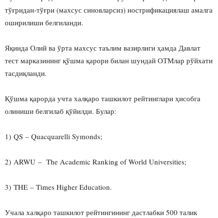
тўғридан-тўғри (махсус синовларсиз) нострификациялаш амалга
оширилиши белгиланди.
Яқинда Олий ва ўрта махсус таълим вазирлиги ҳамда Давлат
тест марказининг қўшма қарори билан шундай ОТМлар рўйхати
тасдиқланди.
Қўшма қарорда учта халқаро ташкилот рейтинглари ҳисобга
олиниши белгилаб қўйилди. Булар:
1) QS – Quacquarelli Symonds;
2) ARWU – The Academic Ranking of World Universities;
3) THE – Times Higher Education.
Учала халқаро ташкилот рейтингининг дастлабки 500 талик