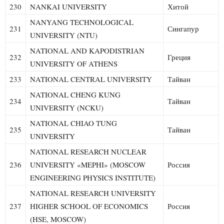
230
NANKAI UNIVERSITY
Хитой
NANYANG TECHNOLOGICAL
231
Сингапур
UNIVERSITY (NTU)
NATIONAL AND KAPODISTRIAN
232
Греция
UNIVERSITY OF ATHENS
233
NATIONAL CENTRAL UNIVERSITY
Тайван
NATIONAL CHENG KUNG
234
Тайван
UNIVERSITY (NCKU)
NATIONAL CHIAO TUNG
235
Тайван
UNIVERSITY
NATIONAL RESEARCH NUCLEAR
236
UNIVERSITY «MEPHI» (MOSCOW
Россия
ENGINEERING PHYSICS INSTITUTE)
NATIONAL RESEARCH UNIVERSITY
237
HIGHER SCHOOL OF ECONOMICS
Россия
(HSE, MOSCOW)