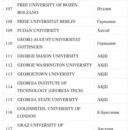
FREE UNIVERSITY OF BOZEN-
107
Италия
BOLZANO
108
FREIE UNIVERSITAT BERLIN
Германия
109
FUDAN UNIVERSITY
Хитой
GEORG-AUGUST-UNIVERSITAT
110
Германия
GOTTINGEN
111
GEORGE MASON UNIVERSITY
АҚШ
112
GEORGE WASHINGTON UNIVERSITY
АҚШ
113
GEORGETOWN UNIVERSITY
АҚШ
GEORGIA INSTITUTE OF
114
АҚШ
TECHNOLOGY (GEORGIA TECH)
115
GEORGIA STATE UNIVERSITY
АҚШ
GOLDSMITHS, UNIVERSITY OF
116
Б.Британия
LONDON
GRAZ UNIVERSITY OF
117
Австрия