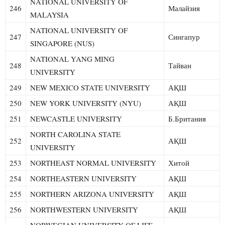
NATIONAL UNIVERSITY OF
246
Малайзия
MALAYSIA
NATIONAL UNIVERSITY OF
247
Сингапур
SINGAPORE (NUS)
NATIONAL YANG MING
248
Тайван
UNIVERSITY
249
NEW MEXICO STATE UNIVERSITY
АҚШ
250
NEW YORK UNIVERSITY (NYU)
АҚШ
251
NEWCASTLE UNIVERSITY
Б.Британия
NORTH CAROLINA STATE
252
АҚШ
UNIVERSITY
253
NORTHEAST NORMAL UNIVERSITY
Хитой
254
NORTHEASTERN UNIVERSITY
АҚШ
255
NORTHERN ARIZONA UNIVERSITY
АҚШ
256
NORTHWESTERN UNIVERSITY
АҚШ
NORWEGIAN UNIVERSITY OF LIFE