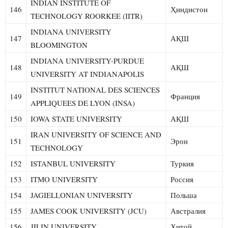
INDIAN INSTITUTE OF
146
Ҳиндистон
TECHNOLOGY ROORKEE (IITR)
INDIANA UNIVERSITY
147
АҚШ
BLOOMINGTON
INDIANA UNIVERSITY-PURDUE
148
АҚШ
UNIVERSITY AT INDIANAPOLIS
INSTITUT NATIONAL DES SCIENCES
149
Франция
APPLIQUEES DE LYON (INSA)
150
IOWA STATE UNIVERSITY
АҚШ
IRAN UNIVERSITY OF SCIENCE AND
151
Эрон
TECHNOLOGY
152
ISTANBUL UNIVERSITY
Туркия
153
ITMO UNIVERSITY
Россия
154
JAGIELLONIAN UNIVERSITY
Польша
155
JAMES COOK UNIVERSITY (JCU)
Австралия
156
JILIN UNIVERSITY
Хитой