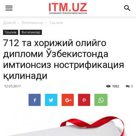
Домой
Янгиликлар
Таълим
Таълим
Янгиликлар
712 та хорижий олийгоҳ
дипломи Ўзбекистонда
имтиҳонсиз нострификация
қилинади
12.05.2017
1082
0