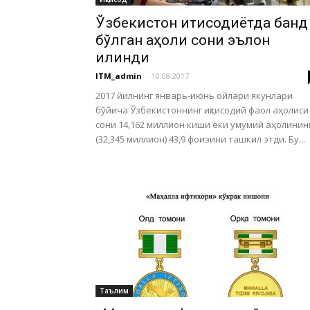
Ўзбекистон иқтисодиётда банд
бўлган аҳоли сони эълон
қилинди
ITM_admin
-
10.08.2017
2017 йилнинг январь-июнь ойлари якунлари
бўйича Ўзбекистоннинг иқтисодий фаол аҳолиси
сони 14,162 миллион киши ёки умумий аҳолинин
(32,345 миллион) 43,9 фоизини ташкил этди. Бу...
Таълим