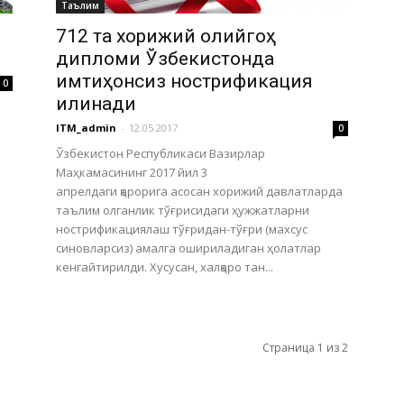
Таълим
712 та хорижий олийгоҳ
дипломи Ўзбекистонда
имтиҳонсиз нострификация
0
қилинади
ITM_admin
-
12.05.2017
0
Ўзбекистон Республикаси Вазирлар
Маҳкамасининг 2017 йил 3
апрелдаги қарорига асосан хорижий давлатларда
таълим олганлик тўғрисидаги ҳужжатларни
нострификациялаш тўғридан-тўғри (махсус
синовларсиз) амалга ошириладиган ҳолатлар
кенгайтирилди. Хусусан, халқаро тан...
Страница 1 из 2