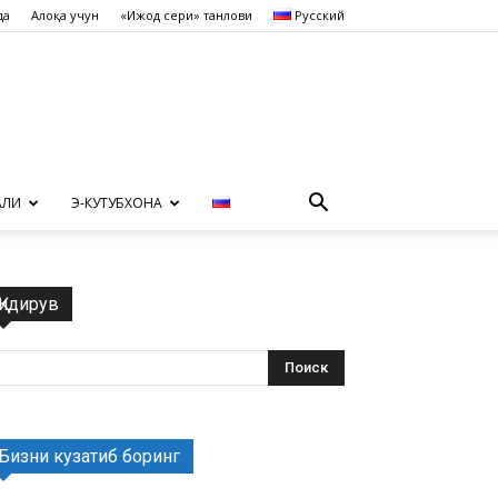
да
Алоқа учун
«Ижод сеҳри» танлови
Русский
АЛИ
Э-КУТУБХОНА
Қидирув
Бизни кузатиб боринг