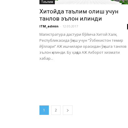
Таълим
Хитойда таълим олиш учун
танлов эълон қилинди
ITM_admin
-
12.05.2017
Магистратура дастури бўйича Хитой Халқ
Республикасида ўқиш учун “Ўзбекистон темир
йўллари” АЖ ишчилари орасидан ўқишга танлов
эълон қилинди. Бу ҳақда АЖ Ахборот хизмати
хабар...
1
2