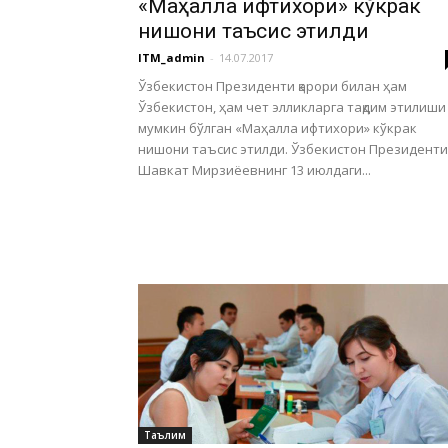
«Маҳалла ифтихори» кўкрак
нишони таъсис этилди
ITM_admin
-
14.07.2017
Ўзбекистон Президенти қарори билан ҳам
Ўзбекистон, ҳам чет элликларга тақдим этилиши
мумкин бўлган «Маҳалла ифтихори» кўкрак
нишони таъсис этилди. Ўзбекистон Президенти
Шавкат Мирзиёевнинг 13 июлдаги...
Таълим