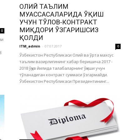
ОЛИЙ ТАЪЛИМ
МУАССАСАЛАРИДА ЎҚИШ
УЧУН ТЎЛОВ-КОНТРАКТ
МИҚДОРИ ЎЗГАРИШСИЗ
0
ҚОЛДИ
ли
ITM_admin
-
07.07.2017
0
8
Ўзбекистон Республикаси Олий ва ўрта махсус
таълим вазирлигининг хабар беришича 2017 -
2018 ўқув йилида талабаларнинг ўқиши учун
тўланадиган контракт суммаси ўзгармайди.
Ўзбекистон Республикаси Президентининг...