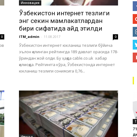
Инновация
маркази
Ўзбекистон интернет тезлиги
энг секин мамлакатлардан
бири сифатида қайд этилди
ITM_admin
-
11.08.2017
0
0
ов
Ўзбекистон интернет юкланиш тезлиги бўйича
эълон қилинган рейтингда 189 давлат орасида 178-
ўриндан жой олди. Бу ҳақда cable.co.uk хабар
қилмоқда. Рейтингга кўра, Ўзбекистонда интернет
юкланиш тезлиги сониясига 0,76...
Т
71
д
Иқтисод