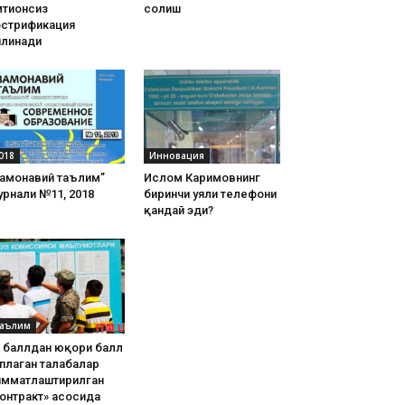
тиҳонсиз
солиш
острификация
илинади
018
Инновация
Замонавий таълим”
Ислом Каримовнинг
рнали №11, 2018
биринчи уяли телефони
қандай эди?
аълим
8 баллдан юқори балл
плаган талабалар
имматлаштирилган
онтракт» асосида