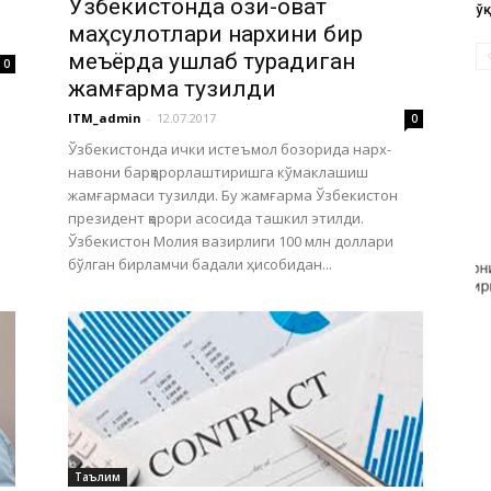
Ўзбекистонда озиқ-овқат
ў
маҳсулотлари нархини бир
меъёрда ушлаб турадиган
0
жамғарма тузилди
ITM_admin
-
12.07.2017
0
Ўзбекистонда ички истеъмол бозорида нарх-
навони барқарорлаштиришга кўмаклашиш
жамғармаси тузилди. Бу жамғарма Ўзбекистон
президент қарори асосида ташкил этилди.
Ўзбекистон Молия вазирлиги 100 млн доллари
бўлган бирламчи бадали ҳисобидан...
Таълим