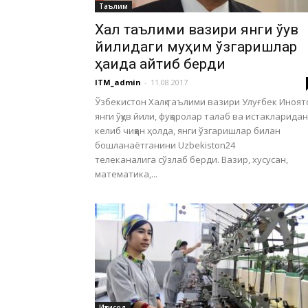
Таълим
Халқ таълими вазири янги ўқув
йилидаги муҳим ўзгаришлар
ҳақида айтиб берди
ITM_admin
-
11.08.2017
Ўзбекистон Халқ таълими вазири Улуғбек Иноят
янги ўқув йили, фуқаролар талаб ва истакларидан
келиб чиққан ҳолда, янги ўзгаришлар билан
бошланаётганини Uzbekiston24
телеканалига сўзлаб берди. Вазир, хусусан,
математика,...
Иқтисод