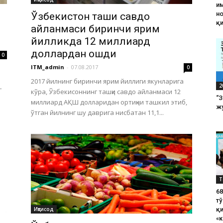
им
н
Ўзбекистон ташқи савдо
қ
айланмаси биринчи ярим
йилликда 12 миллиард
доллардан ошди
0
ITM_admin
-
07.08.2017
0
2017 йилнинг биринчи ярим йиллиги якунларига
2
г
кўра, Ўзбекисоннинг ташқи савдо айланмаси 12
“
миллиард АҚШ долларидан ортиқни ташкил этиб,
жу
ўтган йилнинг шу даврига нисбатан 11,1...
Т
6
тў
қ
Иқтисод
«к