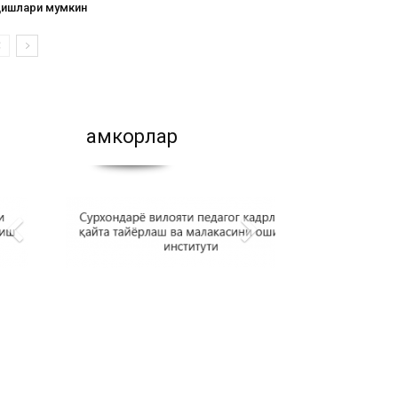
қишлари мумкин
Ҳамкорлар