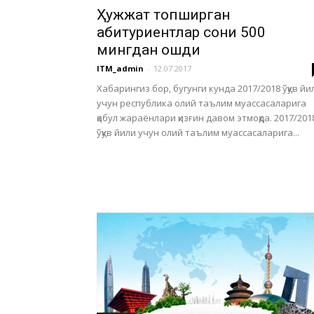
Ҳужжат топширган
абитуриентлар сони 500
мингдан ошди
ITM_admin
-
12.07.2017
Хабарингиз бор, бугунги кунда 2017/2018 ўқув йи
учун республика олий таълим муассасаларига
қабул жараёнлари қизғин давом этмоқда. 2017/201
ўқув йили учун олий таълим муассасаларига...