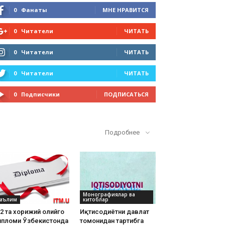
0
Фанаты
МНЕ НРАВИТСЯ
0
Читатели
ЧИТАТЬ
0
Читатели
ЧИТАТЬ
0
Читатели
ЧИТАТЬ
0
Подписчики
ПОДПИСАТЬСЯ
Кўп ўқилганлар
Подробнее
Монографиялар ва
аълим
китоблар
2 та хорижий олийгоҳ
Иқтисодиётни давлат
ипломи Ўзбекистонда
томонидан тартибга